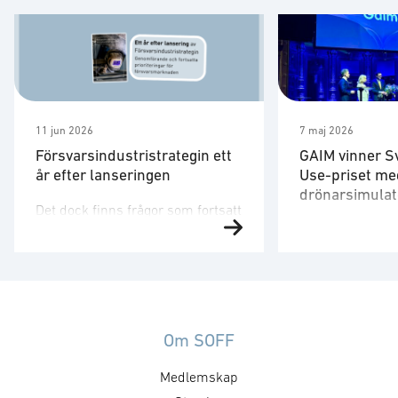
11 jun 2026
7 maj 2026
Försvarsindustristrategin ett
GAIM vinner S
år efter lanseringen
Use-priset me
drönarsimulat
Det dock finns frågor som fortsatt
Försvarsministe
behöver utvecklas. Strategin är
på plats för att 
ett viktigt referensdokument,
”Med en tydlig v
men att dess långsiktiga
produkter som 
betydelse avgörs av hur den
säkrare skapar 
omsätts i myndigheternas
att, under ordn
styrning, upphandling, avtal,
Om SOFF
former, stärka 
regelverk och arbetssätt. Staten
Medlemskap
utmaningar och 
formar försvarsmarknaden