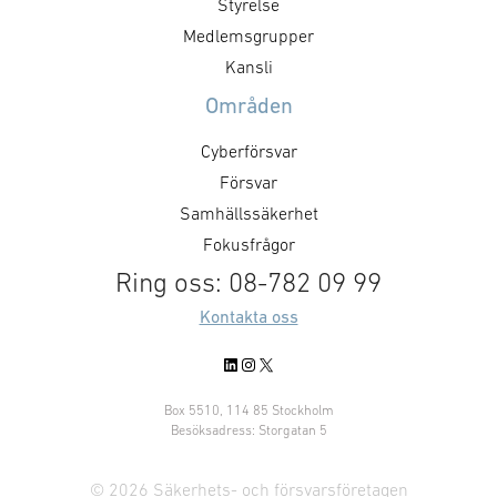
försvarsministe
genom hur den agerar som kund.
Styrelse
”GAIM visar pre
Det handlar inte bara om ökade
Medlemsgrupper
Dual Use-priset ä
försvarsinvesteringar, utan också
Kansli
företag som me
om kravställning,
Områden
anskaffningsprinciper,
affärsmodeller, regelverk och …
Cyberförsvar
Försvar
Samhällssäkerhet
Fokusfrågor
Ring oss: 08-782 09 99
Kontakta oss
LinkedIn
Instagram
X
Box 5510, 114 85 Stockholm
Besöksadress: Storgatan 5
© 2026 Säkerhets- och försvarsföretagen