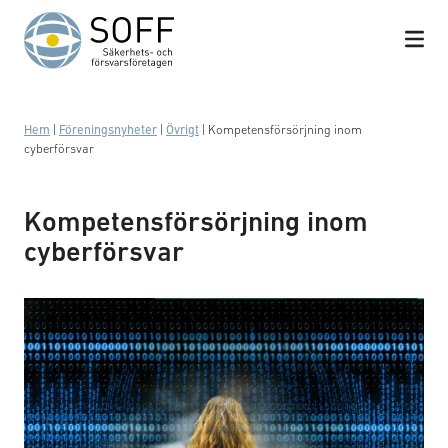
Hoppa till innehåll
Hem
|
Föreningsnyheter
|
Övrigt
|
Kompetensförsörjning inom
cyberförsvar
Kompetensförsörjning inom
cyberförsvar