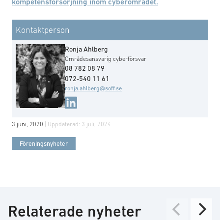
kompetensförsörjning inom cyberområdet.
Kontaktperson
Ronja Ahlberg
Områdesansvarig cyberförsvar
08 782 08 79
072-540 11 61
ronja.ahlberg@soff.se
3 juni, 2020
| Uppdaterad:
3 juli, 2024
Föreningsnyheter
Relaterade nyheter