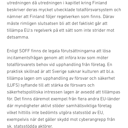
utredningen då utredningen i kapitlet kring Finland
beskriver deras mycket utvecklade totalförsvarsystem och
nämner att Finland följer regelverken som finns. Därav
måste rimligen slutsatsen bli att det faktiskt går att
tillämpa EU:s regelverk på ett sätt som inte strider mot
detsamma.
Enligt SOFF finns de legala förutsättningarna att lösa
incitamentsfrågan genom att införa krav som möter
totalförsvarets behov vid upphandling från företag. En
praktisk skillnad är att Sverige saknar kulturen att bl.a.
tillämpa lagen om upphandling av försvar och säkerhet
(LUFS) syftande till att stärka de försvars och
säkerhetspolitiska intressen lagen är avsedd att tillämpas
för. Det finns däremot exempel från flera andra EU-länder
där myndigheter aktivt stöder samhällsviktiga företag
vilket hittills inte bedömts utgöra statsstöd av EU,
exempelvis när det gäller skydd mot cyberangrepp från
sk. statsstödda aktörer.