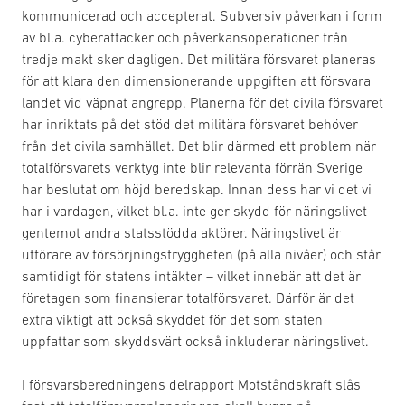
kommunicerad och accepterat. Subversiv påverkan i form
av bl.a. cyberattacker och påverkansoperationer från
tredje makt sker dagligen. Det militära försvaret planeras
för att klara den dimensionerande uppgiften att försvara
landet vid väpnat angrepp. Planerna för det civila försvaret
har inriktats på det stöd det militära försvaret behöver
från det civila samhället. Det blir därmed ett problem när
totalförsvarets verktyg inte blir relevanta förrän Sverige
har beslutat om höjd beredskap. Innan dess har vi det vi
har i vardagen, vilket bl.a. inte ger skydd för näringslivet
gentemot andra statsstödda aktörer. Näringslivet är
utförare av försörjningstryggheten (på alla nivåer) och står
samtidigt för statens intäkter – vilket innebär att det är
företagen som finansierar totalförsvaret. Därför är det
extra viktigt att också skyddet för det som staten
uppfattar som skyddsvärt också inkluderar näringslivet.
I försvarsberedningens delrapport Motståndskraft slås