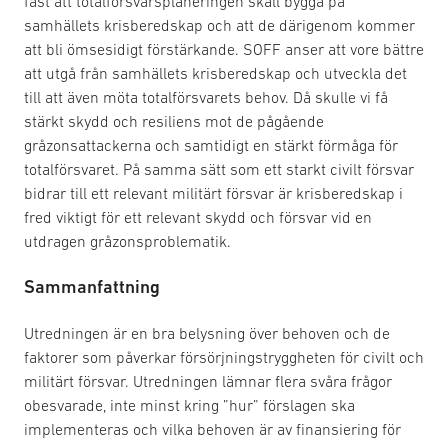
fast att totalförsvarsplaneringen skall bygga på
samhällets krisberedskap och att de därigenom kommer
att bli ömsesidigt förstärkande. SOFF anser att vore bättre
att utgå från samhällets krisberedskap och utveckla det
till att även möta totalförsvarets behov. Då skulle vi få
stärkt skydd och resiliens mot de pågående
gråzonsattackerna och samtidigt en stärkt förmåga för
totalförsvaret. På samma sätt som ett starkt civilt försvar
bidrar till ett relevant militärt försvar är krisberedskap i
fred viktigt för ett relevant skydd och försvar vid en
utdragen gråzonsproblematik.
Sammanfattning
Utredningen är en bra belysning över behoven och de
faktorer som påverkar försörjningstryggheten för civilt och
militärt försvar. Utredningen lämnar flera svåra frågor
obesvarade, inte minst kring ”hur” förslagen ska
implementeras och vilka behoven är av finansiering för