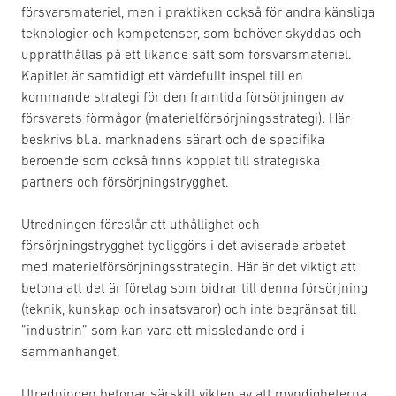
försvarsmateriel, men i praktiken också för andra känsliga
teknologier och kompetenser, som behöver skyddas och
upprätthållas på ett likande sätt som försvarsmateriel.
Kapitlet är samtidigt ett värdefullt inspel till en
kommande strategi för den framtida försörjningen av
försvarets förmågor (materielförsörjningsstrategi). Här
beskrivs bl.a. marknadens särart och de specifika
beroende som också finns kopplat till strategiska
partners och försörjningstrygghet.
Utredningen föreslår att uthållighet och
försörjningstrygghet tydliggörs i det aviserade arbetet
med materielförsörjningsstrategin. Här är det viktigt att
betona att det är företag som bidrar till denna försörjning
(teknik, kunskap och insatsvaror) och inte begränsat till
”industrin” som kan vara ett missledande ord i
sammanhanget.
Utredningen betonar särskilt vikten av att myndigheterna