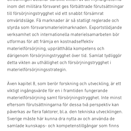
inom det militära försvaret ges förbättrade förutsättningar
till försörjningstrygghet vid ett snabbt försämrat
omvärldsläge. Få marknader är så statligt reglerade och
styrda som försvarsmaterielmarknaden. Exportstödjande
verksamhet och internationella materielsamarbeten bör
utformas för att främja en kostnadseffektiv
materielförsörjning, upprätthålla kompetens och
därigenom försörjningstrygghet över tid. Samlat tydliggör
detta vikten av uthållighet och försörjningstrygghet i
materielförsörjningsstrategin.
Även kapitel 8, som berör forskning och utveckling, är ett
viktigt ingångsvärde för en i framtiden fungerande
materielförsörjning samt försörjningstrygghet. Inte minst
eftersom förutsättningarna för dessa två perspektiv kan
påverkas av flera faktorer, bl.a. den tekniska utvecklingen.
Sverige måste här kunna dra nytta av och använda de
samlade kunskaps- och kompetenstillgångar som finns