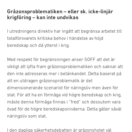
Gråzonsproblematiken – eller sk. icke-linjär
krigföring – kan inte undvikas
I utredningens direktiv har ingått att begränsa arbetet till
totalförsvarets kritiska behov i händelse av höjd
beredskap och då ytterst i krig.
Med respekt för begränsningen anser SOFF att det är
viktigt att lyfta fram gråzonsproblematiken och saknar att
den inte adresseras mer i betänkandet. Detta baserat på
att en utdragen gråzonsproblematik är det
dimensionerande scenariot för näringsliv men även för
stat. För att ha en förmåga vid högre beredskap och krig,
måste denna förmåga finnas i ”fred” och dessutom vara
övad för de högre beredskapsnivåerna. Detta gäller såväl
näringsliv som stat.
I den dagliga säkerhetsdebatten är gråzonshotet väl