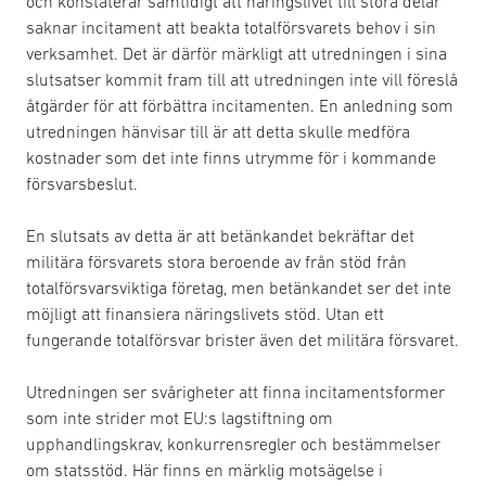
och konstaterar samtidigt att näringslivet till stora delar
saknar incitament att beakta totalförsvarets behov i sin
verksamhet. Det är därför märkligt att utredningen i sina
slutsatser kommit fram till att utredningen inte vill föreslå
åtgärder för att förbättra incitamenten. En anledning som
utredningen hänvisar till är att detta skulle medföra
kostnader som det inte finns utrymme för i kommande
försvarsbeslut.
En slutsats av detta är att betänkandet bekräftar det
militära försvarets stora beroende av från stöd från
totalförsvarsviktiga företag, men betänkandet ser det inte
möjligt att finansiera näringslivets stöd. Utan ett
fungerande totalförsvar brister även det militära försvaret.
Utredningen ser svårigheter att finna incitamentsformer
som inte strider mot EU:s lagstiftning om
upphandlingskrav, konkurrensregler och bestämmelser
om statsstöd. Här finns en märklig motsägelse i