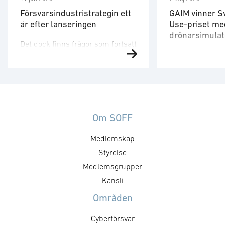
Försvarsindustristrategin ett
GAIM vinner S
år efter lanseringen
Use-priset me
drönarsimulat
Det dock finns frågor som fortsatt
Försvarsministe
behöver utvecklas. Strategin är
på plats för att 
ett viktigt referensdokument,
”Med en tydlig v
men att dess långsiktiga
produkter som 
betydelse avgörs av hur den
säkrare skapar 
omsätts i myndigheternas
att, under ordn
styrning, upphandling, avtal,
Om SOFF
former, stärka 
regelverk och arbetssätt. Staten
Medlemskap
utmaningar och 
formar försvarsmarknaden
försvarsministe
genom hur den agerar som kund.
Styrelse
”GAIM visar pre
Det handlar inte bara om ökade
Medlemsgrupper
Dual Use-priset ä
försvarsinvesteringar, utan också
Kansli
företag som me
om kravställning,
Områden
anskaffningsprinciper,
affärsmodeller, regelverk och …
Cyberförsvar