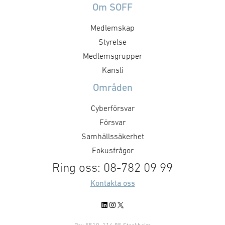
att, under ordn
styrning, upphandling, avtal,
Om SOFF
former, stärka 
regelverk och arbetssätt. Staten
Medlemskap
utmaningar och 
formar försvarsmarknaden
försvarsministe
genom hur den agerar som kund.
Styrelse
”GAIM visar pre
Det handlar inte bara om ökade
Medlemsgrupper
Dual Use-priset ä
försvarsinvesteringar, utan också
Kansli
företag som me
om kravställning,
Områden
anskaffningsprinciper,
affärsmodeller, regelverk och …
Cyberförsvar
Försvar
Samhällssäkerhet
Fokusfrågor
Ring oss: 08-782 09 99
Kontakta oss
LinkedIn
Instagram
X