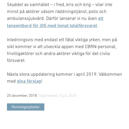
Skyddet av samhället – i fred, kris och krig – vilar inte
minst på aktörer såsom räddningstjänst, polis och
ambulanssjukvård. Därför lanserar vi nu även
ett
tangentbord för iOS med temat totalförsvaret
.
Inledningsvis med endast ett fåtal viktiga yrken, men på
sikt kommer vi att utveckla appen med CBRN-personal,
frivilligaktörer och andra aktörer viktiga för det civila
försvaret.
Nästa stora uppdatering kommer i april 2019. Välkommen
med
dina förslag
!
20 december, 2018
| Uppdaterad:
3 juli, 2024
Föreningsnyheter