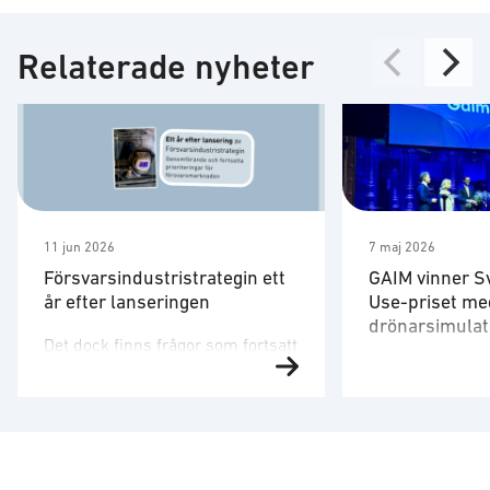
Relaterade nyheter
11 jun 2026
7 maj 2026
Försvarsindustristrategin ett
GAIM vinner S
år efter lanseringen
Use-priset me
drönarsimulat
Det dock finns frågor som fortsatt
Försvarsministe
behöver utvecklas. Strategin är
på plats för att 
ett viktigt referensdokument,
”Med en tydlig v
men att dess långsiktiga
produkter som 
betydelse avgörs av hur den
säkrare skapar 
omsätts i myndigheternas