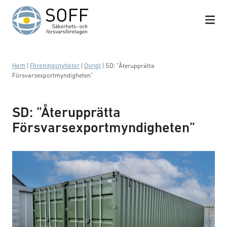
Hoppa till innehåll
Hem
|
Föreningsnyheter
|
Övrigt
|
SD: ”Återupprätta
Försvarsexportmyndigheten”
SD: ”Återupprätta
Försvarsexportmyndigheten”
Foto: SOFF