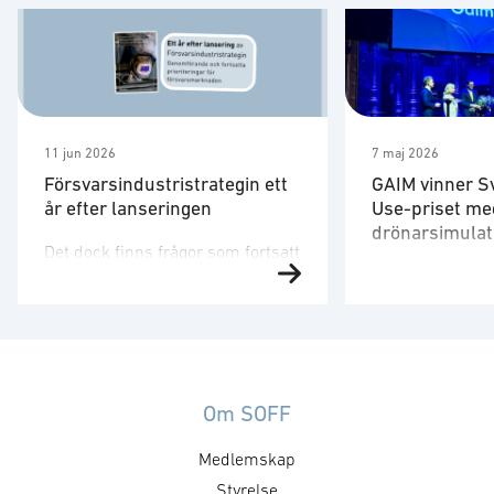
11 jun 2026
7 maj 2026
Försvarsindustristrategin ett
GAIM vinner S
år efter lanseringen
Use-priset me
drönarsimulat
Det dock finns frågor som fortsatt
Försvarsministe
behöver utvecklas. Strategin är
på plats för att 
ett viktigt referensdokument,
”Med en tydlig v
men att dess långsiktiga
produkter som 
betydelse avgörs av hur den
säkrare skapar 
omsätts i myndigheternas
att, under ordn
styrning, upphandling, avtal,
Om SOFF
former, stärka 
regelverk och arbetssätt. Staten
Medlemskap
utmaningar och 
formar försvarsmarknaden
försvarsministe
genom hur den agerar som kund.
Styrelse