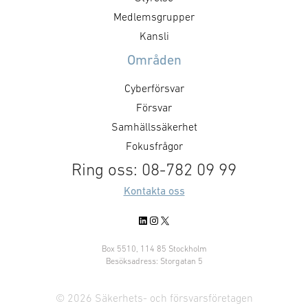
”GAIM visar pre
Det handlar inte bara om ökade
Medlemsgrupper
Dual Use-priset ä
försvarsinvesteringar, utan också
Kansli
företag som me
om kravställning,
Områden
anskaffningsprinciper,
affärsmodeller, regelverk och …
Cyberförsvar
Försvar
Samhällssäkerhet
Fokusfrågor
Ring oss: 08-782 09 99
Kontakta oss
LinkedIn
Instagram
X
Box 5510, 114 85 Stockholm
Besöksadress: Storgatan 5
© 2026 Säkerhets- och försvarsföretagen