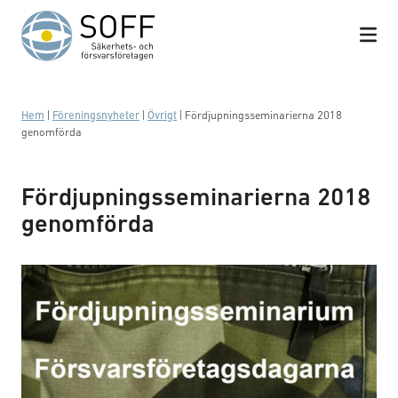
Hoppa till innehåll
Hem
|
Föreningsnyheter
|
Övrigt
|
Fördjupningsseminarierna 2018
genomförda
Fördjupningsseminarierna 2018
genomförda