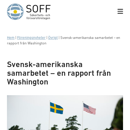
Hoppa till innehåll
Hem
|
Föreningsnyheter
|
Övrigt
|
Svensk-amerikanska samarbetet – en
rapport från Washington
Svensk-amerikanska
samarbetet – en rapport från
Washington
Foto: Emy Åklundh/Försvarsmakten