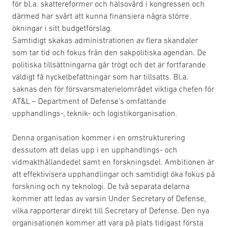
för bl.a. skattereformer och hälsovård i kongressen och
därmed har svårt att kunna finansiera några större
ökningar i sitt budgetförslag.
Samtidigt skakas administrationen av flera skandaler
som tar tid och fokus från den sakpolitiska agendan. De
politiska tillsättningarna går trögt och det är fortfarande
väldigt få nyckelbefattningar som har tillsatts. Bl.a.
saknas den för försvarsmaterielområdet viktiga chefen för
AT&L – Department of Defense’s omfattande
upphandlings-, teknik- och logistikorganisation.
Denna organisation kommer i en omstrukturering
dessutom att delas upp i en upphandlings- och
vidmakthållandedel samt en forskningsdel. Ambitionen är
att effektivisera upphandlingar och samtidigt öka fokus på
forskning och ny teknologi. De två separata delarna
kommer att ledas av varsin Under Secretary of Defense,
vilka rapporterar direkt till Secretary of Defense. Den nya
organisationen kommer att vara på plats tidigast första