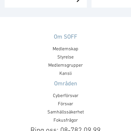
Försvarsministe
behöver utvecklas. Strategin är
på plats för att 
ett viktigt referensdokument,
”Med en tydlig v
men att dess långsiktiga
produkter som 
betydelse avgörs av hur den
säkrare skapar 
omsätts i myndigheternas
att, under ordn
styrning, upphandling, avtal,
Om SOFF
former, stärka 
regelverk och arbetssätt. Staten
Medlemskap
utmaningar och 
formar försvarsmarknaden
försvarsministe
genom hur den agerar som kund.
Styrelse
”GAIM visar pre
Det handlar inte bara om ökade
Medlemsgrupper
Dual Use-priset ä
försvarsinvesteringar, utan också
Kansli
företag som me
om kravställning,
Områden
anskaffningsprinciper,
affärsmodeller, regelverk och …
Cyberförsvar
Försvar
Samhällssäkerhet
Fokusfrågor
Ring oss: 08-782 09 99