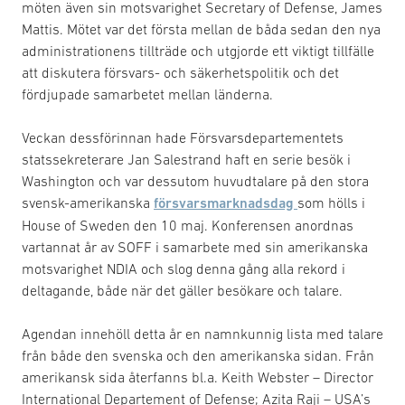
möten även sin motsvarighet Secretary of Defense, James
Mattis. Mötet var det första mellan de båda sedan den nya
administrationens tillträde och utgjorde ett viktigt tillfälle
att diskutera försvars- och säkerhetspolitik och det
fördjupade samarbetet mellan länderna.
Veckan dessförinnan hade Försvarsdepartementets
statssekreterare Jan Salestrand haft en serie besök i
Washington och var dessutom huvudtalare på den stora
svensk-amerikanska
försvarsmarknadsdag
som hölls i
House of Sweden den 10 maj. Konferensen anordnas
vartannat år av SOFF i samarbete med sin amerikanska
motsvarighet NDIA och slog denna gång alla rekord i
deltagande, både när det gäller besökare och talare.
Agendan innehöll detta år en namnkunnig lista med talare
från både den svenska och den amerikanska sidan. Från
amerikansk sida återfanns bl.a. Keith Webster – Director
International Departement of Defense; Azita Raji – USA’s