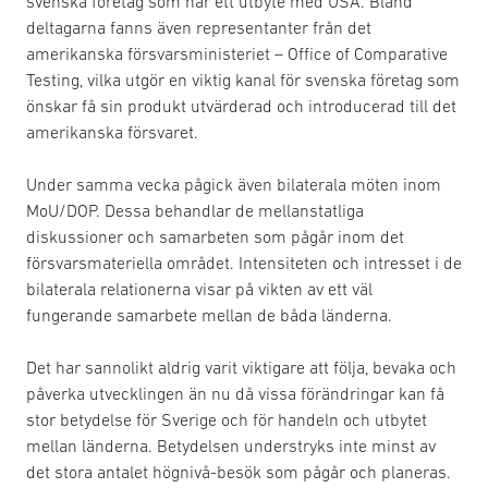
svenska företag som har ett utbyte med USA. Bland
deltagarna fanns även representanter från det
amerikanska försvarsministeriet – Office of Comparative
Testing, vilka utgör en viktig kanal för svenska företag som
önskar få sin produkt utvärderad och introducerad till det
amerikanska försvaret.
Under samma vecka pågick även bilaterala möten inom
MoU/DOP. Dessa behandlar de mellanstatliga
diskussioner och samarbeten som pågår inom det
försvarsmateriella området. Intensiteten och intresset i de
bilaterala relationerna visar på vikten av ett väl
fungerande samarbete mellan de båda länderna.
Det har sannolikt aldrig varit viktigare att följa, bevaka och
påverka utvecklingen än nu då vissa förändringar kan få
stor betydelse för Sverige och för handeln och utbytet
mellan länderna. Betydelsen understryks inte minst av
det stora antalet högnivå-besök som pågår och planeras.