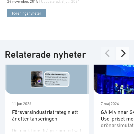
24 november, 2015
| Uppdaterad:
8 juli, 2024
Föreningsnyheter
Relaterade nyheter
11 jun 2026
7 maj 2026
Försvarsindustristrategin ett
GAIM vinner S
år efter lanseringen
Use-priset me
drönarsimulat
Det dock finns frågor som fortsatt