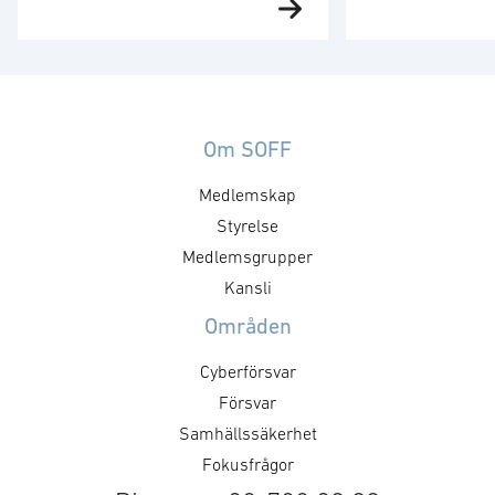
Försvarsministe
behöver utvecklas. Strategin är
på plats för att 
ett viktigt referensdokument,
”Med en tydlig v
men att dess långsiktiga
produkter som 
betydelse avgörs av hur den
säkrare skapar 
omsätts i myndigheternas
att, under ordn
styrning, upphandling, avtal,
Om SOFF
former, stärka 
regelverk och arbetssätt. Staten
Medlemskap
utmaningar och 
formar försvarsmarknaden
försvarsministe
genom hur den agerar som kund.
Styrelse
”GAIM visar pre
Det handlar inte bara om ökade
Medlemsgrupper
Dual Use-priset ä
försvarsinvesteringar, utan också
Kansli
företag som me
om kravställning,
Områden
anskaffningsprinciper,
affärsmodeller, regelverk och …
Cyberförsvar
Försvar
Samhällssäkerhet
Fokusfrågor