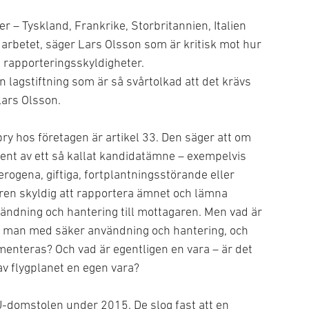
r – Tyskland, Frankrike, Storbritannien, Italien
r arbetet, säger Lars Olsson som är kritisk mot hur
e rapporteringsskyldigheter.
en lagstiftning som är så svårtolkad att det krävs
Lars Olsson.
y hos företagen är artikel 33. Den säger att om
cent av ett så kallat kandidatämne – exempelvis
gena, giftiga, fortplantningsstörande eller
ren skyldig att rapportera ämnet och lämna
ändning och hantering till mottagaren. Men vad är
r man med säker användning och hantering, och
enteras? Och vad är egentligen en vara – är det
l av flygplanet en egen vara?
U-domstolen under 2015. De slog fast att en