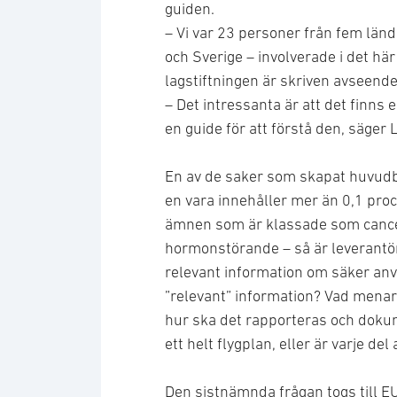
guiden.
– Vi var 23 personer från fem lände
och Sverige – involverade i det hä
lagstiftningen är skriven avseend
– Det intressanta är att det finns 
en guide för att förstå den, säger 
En av de saker som skapat huvudbr
en vara innehåller mer än 0,1 pro
ämnen som är klassade som cancero
hormonstörande – så är leverantö
relevant information om säker anv
”relevant” information? Vad mena
hur ska det rapporteras och dokum
ett helt flygplan, eller är varje de
Den sistnämnda frågan togs till E