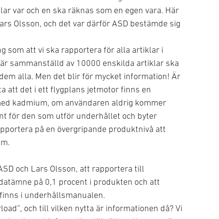
ar var och en ska räknas som en egen vara. Här
Lars Olsson, och det var därför ASD bestämde sig
som att vi ska rapportera för alla artiklar i
 är sammanställd av 10000 enskilda artiklar ska
 dem alla. Men det blir för mycket information! Är
a att det i ett flygplans jetmotor finns en
 med kadmium, om användaren aldrig kommer
nt för den som utför underhållet och byter
 rapportera på en övergripande produktnivå att
um.
ASD och Lars Olsson, att rapportera till
idatämne på 0,1 procent i produkten och att
finns i underhållsmanualen.
load”, och till vilken nytta är informationen då? Vi