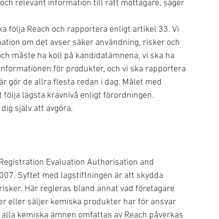
 och relevant information till rätt mottagare, säger
ska följa Reach och rapportera enligt artikel 33. Vi
mation om det avser säker användning, risker och
ch måste ha koll på kandidatämnena, vi ska ha
 informationen för produkter, och vi ska rapportera
är gör de allra flesta redan i dag. Målet med
t följa lägsta kravnivå enligt förordningen.
dig själv att avgöra.
Registration Evaluation Authorisation and
007. Syftet med lagstiftningen är att skydda
risker. Här regleras bland annat vad företagare
er eller säljer kemiska produkter har för ansvar
n alla kemiska ämnen omfattas av Reach påverkas