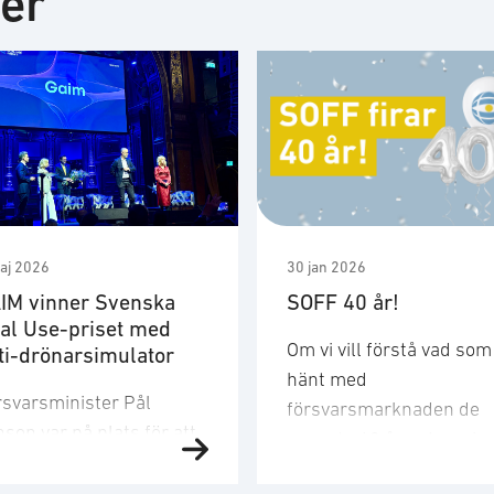
ter
aj 2026
30 jan 2026
IM vinner Svenska
SOFF 40 år!
al Use-priset med
Om vi vill förstå vad som
ti-drönarsimulator
hänt med
rsvarsminister Pål
försvarsmarknaden de
son var på plats för att
senaste 40 åren kan vi
se vinnaren. ”Med en
nästan läsa det som en
lig vision och produkter