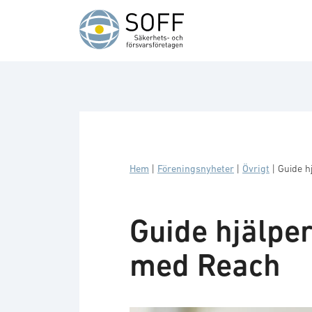
Hoppa till innehåll
Hem
|
Föreningsnyheter
|
Övrigt
|
Guide h
Guide hjälper
med Reach