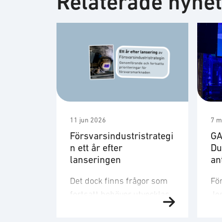
Relaterade nyhe
11 jun 2026
7 m
Försvarsindustristrategi
GA
n ett år efter
Du
lanseringen
an
Det dock finns frågor som
Fö
fortsatt behöver utvecklas.
Jon
Strategin är ett viktigt
ut
referensdokument, men att
tyd