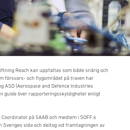
ftning Reach kan uppfattas som både snårig och
om försvars- och flygområdet på traven har
ng ASD (Aerospace and Defence Industries
en guide över rapporteringsskyldigheter enligt
l Coordinator på SAAB och medlem i SOFF:s
n Sveriges sida och deltog vid framtagningen av