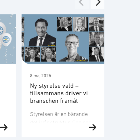
8 maj 2025
7 maj 2025
Ny styrelse vald –
Mot ett 
tillsammans driver vi
lärdoma
branschen framåt
Data är e
Styrelsen är en bärande
digitalis
del i vår struktur. Den ger
därmed 
röst åt hela branschen –
strategis
från små teknikföretag till