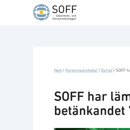
Hoppa till innehåll
Hem
|
Föreningsnyheter
|
Övrigt
|
SOFF ha
SOFF har läm
betänkandet ”