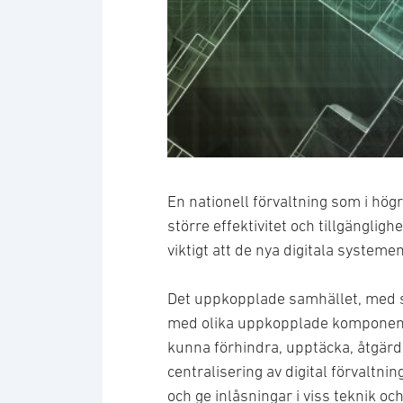
En nationell förvaltning som i högr
större effektivitet och tillgänglig
viktigt att de nya digitala systemen
Det uppkopplade samhället, med 
med olika uppkopplade komponent
kunna förhindra, upptäcka, åtgärd
centralisering av digital förvaltn
och ge inlåsningar i viss teknik o