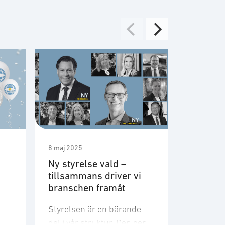
8 maj 2025
7 maj 2025
Ny styrelse vald –
Mot ett 
tillsammans driver vi
lärdoma
branschen framåt
Data är e
Styrelsen är en bärande
digitalis
del i vår struktur. Den ger
därmed 