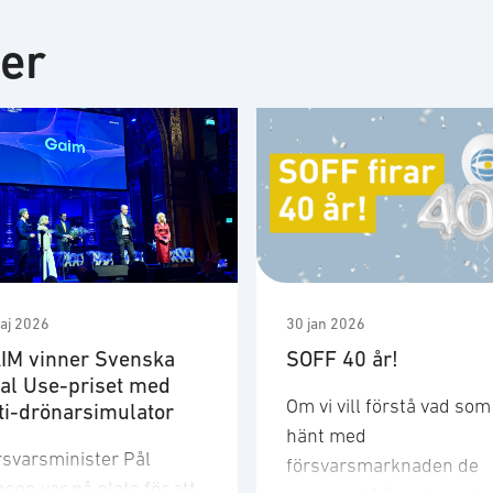
ter
aj 2026
30 jan 2026
IM vinner Svenska
SOFF 40 år!
al Use-priset med
Om vi vill förstå vad som
ti-drönarsimulator
hänt med
rsvarsminister Pål
försvarsmarknaden de
son var på plats för att