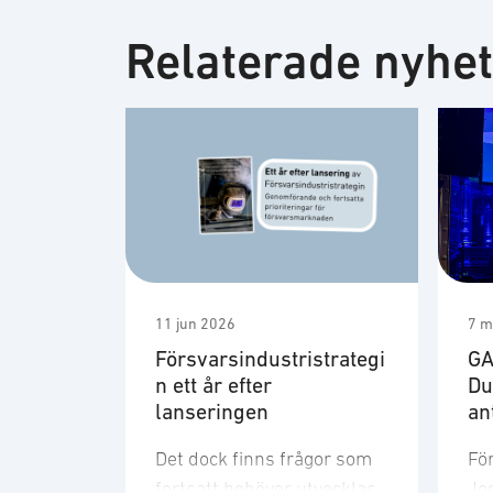
Relaterade nyhe
11 jun 2026
7 m
Försvarsindustristrategi
GA
n ett år efter
Du
lanseringen
an
Det dock finns frågor som
Fö
fortsatt behöver utvecklas.
Jon