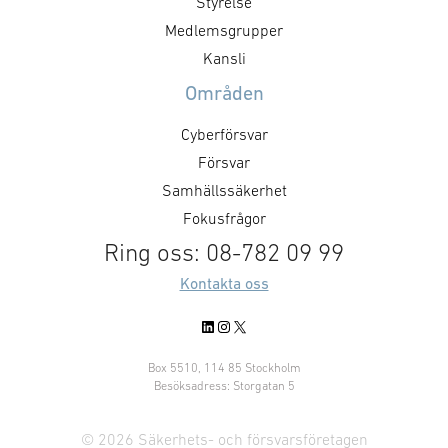
genom hur den agerar som kund.
Styrelse
”GAIM visar pre
Det handlar inte bara om ökade
Medlemsgrupper
Dual Use-priset ä
försvarsinvesteringar, utan också
Kansli
företag som me
om kravställning,
Områden
anskaffningsprinciper,
affärsmodeller, regelverk och …
Cyberförsvar
Försvar
Samhällssäkerhet
Fokusfrågor
Ring oss: 08-782 09 99
Kontakta oss
LinkedIn
Instagram
X
Box 5510, 114 85 Stockholm
Besöksadress: Storgatan 5
© 2026 Säkerhets- och försvarsföretagen