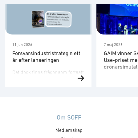
11 jun 2026
7 maj 2026
Försvarsindustristrategin ett
GAIM vinner S
år efter lanseringen
Use-priset me
drönarsimulat
Det dock finns frågor som fortsatt
Försvarsministe
behöver utvecklas. Strategin är
på plats för att 
ett viktigt referensdokument,
”Med en tydlig v
men att dess långsiktiga
produkter som 
betydelse avgörs av hur den
säkrare skapar 
omsätts i myndigheternas
att, under ordn
styrning, upphandling, avtal,
Om SOFF
former, stärka 
regelverk och arbetssätt. Staten
Medlemskap
utmaningar och 
formar försvarsmarknaden
försvarsministe