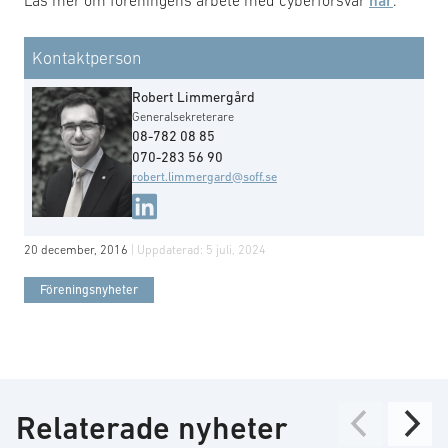
Läs mer om föreningens arbete med cyberförsvar
här
.
Kontaktperson
Robert Limmergård
Generalsekreterare
08-782 08 85
070-283 56 90
robert.limmergard@soff.se
20 december, 2016
| Uppdaterad:
5 juli, 2024
Föreningsnyheter
Relaterade nyheter