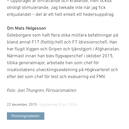
– Uppdraget är omfattande och krävande, men också
otroligt stimulerande. Jag tvekade inte när jag fick
erbjudandet – det är ett helt enkelt ett hedersuppdrag.
Om Mats Helgesson
Göteborgare som haft flera olika militära befattningar på
bland annat F17 (flottiljchef) och F7 (divisionschef). Han
har flugit Viggen och Gripen och tjänstgjort i Afghanistan.
Närmast innan han blev flygvapenchef i oktober 2015,
tillika generalmajor, arbetade han som chef för
insatsstabens utvecklingsavdelning på Högkvarteret och
efter det som chef för test och evaluering vid FMV.
Foto: Joel Thungren, Försvarsmakten
22 december, 2015
| Uppdaterad:
8 juli, 2024
Föreningsnyheter