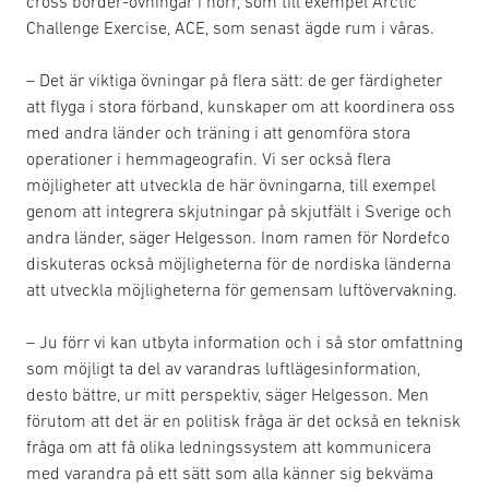
cross border-övningar i norr, som till exempel Arctic
Challenge Exercise, ACE, som senast ägde rum i våras.
– Det är viktiga övningar på flera sätt: de ger färdigheter
att flyga i stora förband, kunskaper om att koordinera oss
med andra länder och träning i att genomföra stora
operationer i hemmageografin. Vi ser också flera
möjligheter att utveckla de här övningarna, till exempel
genom att integrera skjutningar på skjutfält i Sverige och
andra länder, säger Helgesson. Inom ramen för Nordefco
diskuteras också möjligheterna för de nordiska länderna
att utveckla möjligheterna för gemensam luftövervakning.
– Ju förr vi kan utbyta information och i så stor omfattning
som möjligt ta del av varandras luftlägesinformation,
desto bättre, ur mitt perspektiv, säger Helgesson. Men
förutom att det är en politisk fråga är det också en teknisk
fråga om att få olika ledningssystem att kommunicera
med varandra på ett sätt som alla känner sig bekväma