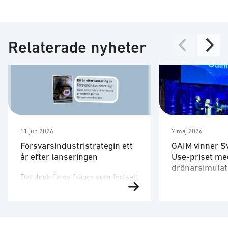
Relaterade nyheter
11 jun 2026
7 maj 2026
Försvarsindustristrategin ett
GAIM vinner S
år efter lanseringen
Use-priset me
drönarsimulat
Det dock finns frågor som fortsatt
Försvarsministe
behöver utvecklas. Strategin är
på plats för att 
ett viktigt referensdokument,
”Med en tydlig v
men att dess långsiktiga
produkter som 
betydelse avgörs av hur den