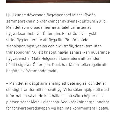
I juli kunde dåvarande flygvapenchef Micael Bydén
sammanräkna nio kränkningar av svenskt luftrum 2015.
Men det som oroade mer än antalet var arten av
flygverksamhet över Östersjön. Företrädesvis ryskt
stridsflyg tenderade att flyga lite för nära både
signalspaningsflygplan och civil trafik, dessutom utan
transpondrar. Nu, ett knappt halvår senare, kan nuvarande
flygvapenchef Mats Helgesson konstatera att trenden
hållit i sig över Östersjön. Dock har få formella regelbrott
begåtts av främmande makt.
– Men det är dåligt airmanship att bete sig så, och det är
olustigt, framför allt för civilflyg. Vi försöker hjälpa till med
information så att de kan hålla sig på säkra höjder och
platser, säger Mats Helgesson. Vad kränkningarna innebär
för försvarsberedskapen vill han inte kommentera i detalj.