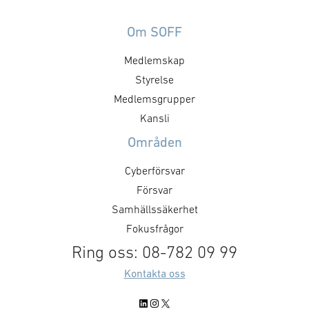
säkrare skapar 
omsätts i myndigheternas
att, under ordn
styrning, upphandling, avtal,
Om SOFF
former, stärka 
regelverk och arbetssätt. Staten
Medlemskap
utmaningar och 
formar försvarsmarknaden
försvarsministe
genom hur den agerar som kund.
Styrelse
”GAIM visar pre
Det handlar inte bara om ökade
Medlemsgrupper
Dual Use-priset ä
försvarsinvesteringar, utan också
Kansli
företag som me
om kravställning,
Områden
anskaffningsprinciper,
affärsmodeller, regelverk och …
Cyberförsvar
Försvar
Samhällssäkerhet
Fokusfrågor
Ring oss: 08-782 09 99
Kontakta oss
LinkedIn
Instagram
X