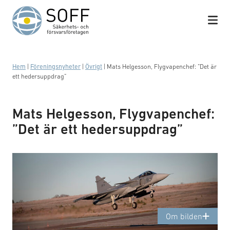
Hoppa till innehåll
Hem
|
Föreningsnyheter
|
Övrigt
|
Mats Helgesson, Flygvapenchef: ”Det är
ett hedersuppdrag”
This picture is brought to You by SAAB AB, and is
Mats Helgesson, Flygvapenchef:
free of all use.
”Det är ett hedersuppdrag”
First Flight 39-9
181126
Om bilden