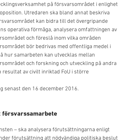
ecklingsverksamhet på försvarsområdet i enlighet
oposition. Utredaren ska bland annat beskriva
rsvarsområdet kan bidra till det övergripande
ens operativa förmåga, analysera omfattningen av
arsområdet och föreslå inom vilka områden
arsområdet bör bedrivas med offentliga medel i
slå hur samarbeten kan utvecklas mellan
arsområdet och forskning och utveckling på andra
sultat av civilt inriktad FoU i större
lag senast den 16 december 2016.
at försvarssamarbete
msten – ska analysera förutsättningarna enligt
nder förutsättning att nödvändiga politiska beslut