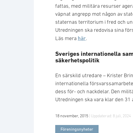
fattas, med militära resurser age
väpnat angrepp mot någon av state
staternas territorium i fred och u
Utredningen ska redovisa sina fö
här
Läs mera
.
Sveriges internationella sa
säkerhetspolitik
En särskild utredare – Krister Bri
internationella försvarssamarbet
dess för- och nackdelar. Den militä
Utredningen ska vara klar den 31 
18 november, 2015
| Uppdaterad:
8 juli, 2024
Föreningsnyheter