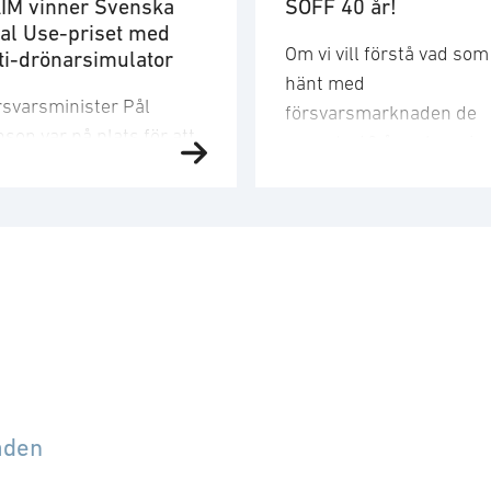
IM vinner Svenska
SOFF 40 år!
al Use-priset med
Om vi vill förstå vad som
ti-drönarsimulator
hänt med
rsvarsminister Pål
försvarsmarknaden de
son var på plats för att
senaste 40 åren kan vi
se vinnaren. ”Med en
nästan läsa det som en
lig vision och produkter
tidslinje över Sveriges
m gör vardagen säkrare
säkerhetspolitiska resa 
apar GAIM möjligheten
teknikens språng. 1986:
t, under ordnade och
i huvudsak nationell logi
gga former, stärka
Sverige stod utanför
rmågan att möta
militära allianser. Den
maningar och hot”, säger
svenska kunden var
rsvarsminister Pål
dominerande. En
nson. ”GAIM visar precis
betydande del av
åden
d Svenska Dual Use-
strukturen var statlig ell
set är till för – företag