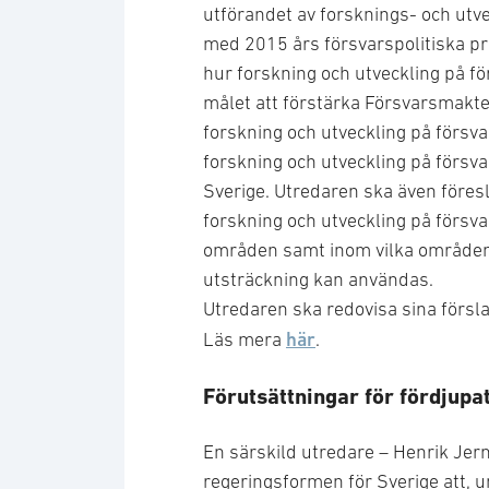
utförandet av forsknings- och utv
med 2015 års försvarspolitiska pr
hur forskning och utveckling på fö
målet att förstärka Försvarsmakt
forskning och utveckling på försv
forskning och utveckling på försv
Sverige. Utredaren ska även före
forskning och utveckling på försv
områden samt inom vilka områden re
utsträckning kan användas.
Utredaren ska redovisa sina förs
här
Läs mera
.
Förutsättningar för fördjup
En särskild utredare – Henrik Jer
regeringsformen för Sverige att, u