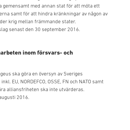
ra gemensamt med annan stat för att möta ett
rna samt för att hindra kränkningar av någon av
nder krig mellan främmande stater.
rslag senast den 30 september 2016.
marbeten inom försvars- och
ngeus ska göra en översyn av Sveriges
e inkl. EU, NORDEFCO, OSSE, FN och NATO samt
ra alliansfriheten ska inte utvärderas.
augusti 2016.