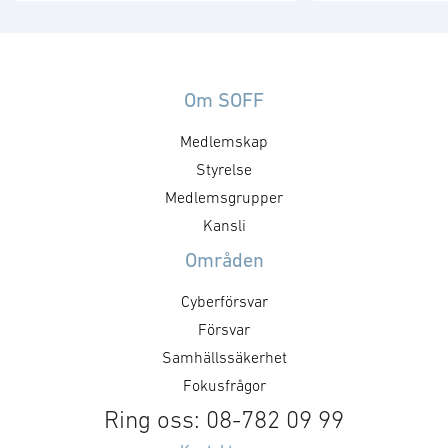
ett viktigt referensdokument,
”Med en tydlig v
men att dess långsiktiga
produkter som 
betydelse avgörs av hur den
säkrare skapar 
omsätts i myndigheternas
att, under ordn
styrning, upphandling, avtal,
Om SOFF
former, stärka 
regelverk och arbetssätt. Staten
Medlemskap
utmaningar och 
formar försvarsmarknaden
försvarsministe
genom hur den agerar som kund.
Styrelse
”GAIM visar pre
Det handlar inte bara om ökade
Medlemsgrupper
Dual Use-priset ä
försvarsinvesteringar, utan också
Kansli
företag som me
om kravställning,
Områden
anskaffningsprinciper,
affärsmodeller, regelverk och …
Cyberförsvar
Försvar
Samhällssäkerhet
Fokusfrågor
Ring oss: 08-782 09 99