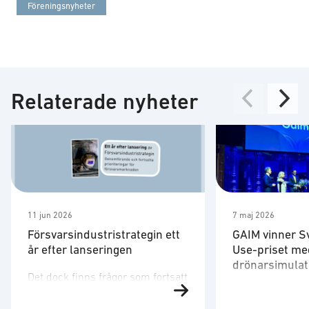
Föreningsnyheter
Relaterade nyheter
11 jun 2026
7 maj 2026
Försvarsindustristrategin ett
GAIM vinner S
år efter lanseringen
Use-priset me
drönarsimulat
Det dock finns frågor som fortsatt
Försvarsministe
behöver utvecklas. Strategin är
på plats för att 