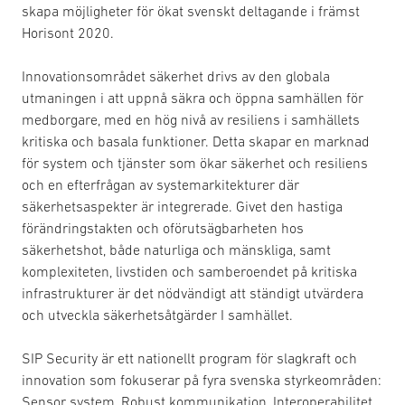
skapa möjligheter för ökat svenskt deltagande i främst
Horisont 2020.
Innovationsområdet säkerhet drivs av den globala
utmaningen i att uppnå säkra och öppna samhällen för
medborgare, med en hög nivå av resiliens i samhällets
kritiska och basala funktioner. Detta skapar en marknad
för system och tjänster som ökar säkerhet och resiliens
och en efterfrågan av systemarkitekturer där
säkerhetsaspekter är integrerade. Givet den hastiga
förändringstakten och oförutsägbarheten hos
säkerhetshot, både naturliga och mänskliga, samt
komplexiteten, livstiden och samberoendet på kritiska
infrastrukturer är det nödvändigt att ständigt utvärdera
och utveckla säkerhetsåtgärder I samhället.
SIP Security är ett nationellt program för slagkraft och
innovation som fokuserar på fyra svenska styrkeområden:
Sensor system, Robust kommunikation, Interoperabilitet