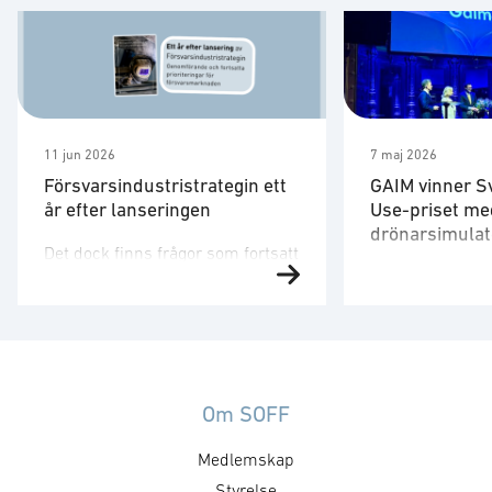
11 jun 2026
7 maj 2026
Försvarsindustristrategin ett
GAIM vinner S
år efter lanseringen
Use-priset me
drönarsimulat
Det dock finns frågor som fortsatt
Försvarsministe
behöver utvecklas. Strategin är
på plats för att 
ett viktigt referensdokument,
”Med en tydlig v
men att dess långsiktiga
produkter som 
betydelse avgörs av hur den
säkrare skapar 
omsätts i myndigheternas
att, under ordn
styrning, upphandling, avtal,
Om SOFF
former, stärka 
regelverk och arbetssätt. Staten
Medlemskap
utmaningar och 
formar försvarsmarknaden
försvarsministe
genom hur den agerar som kund.
Styrelse