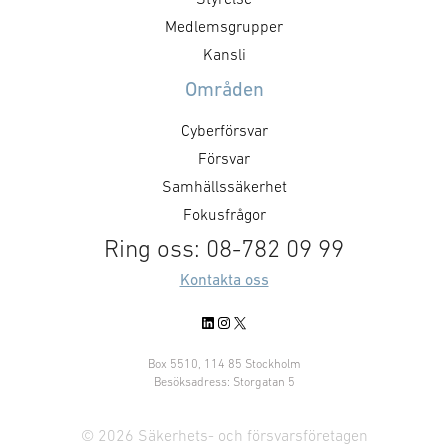
”GAIM visar pre
Det handlar inte bara om ökade
Medlemsgrupper
Dual Use-priset ä
försvarsinvesteringar, utan också
Kansli
företag som me
om kravställning,
Områden
anskaffningsprinciper,
affärsmodeller, regelverk och …
Cyberförsvar
Försvar
Samhällssäkerhet
Fokusfrågor
Ring oss: 08-782 09 99
Kontakta oss
LinkedIn
Instagram
X
Box 5510, 114 85 Stockholm
Besöksadress: Storgatan 5
© 2026 Säkerhets- och försvarsföretagen