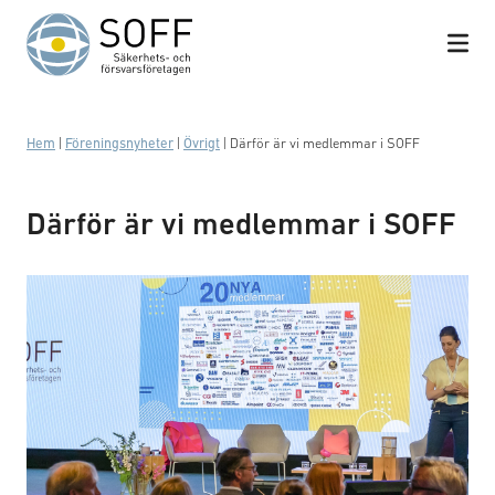
Hoppa till innehåll
Hem
|
Föreningsnyheter
|
Övrigt
|
Därför är vi medlemmar i SOFF
Därför är vi medlemmar i SOFF
Kristina Syk inleder möte