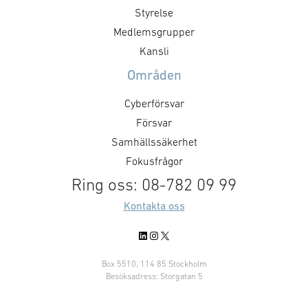
försvarsministe
genom hur den agerar som kund.
Styrelse
”GAIM visar pre
Det handlar inte bara om ökade
Medlemsgrupper
Dual Use-priset ä
försvarsinvesteringar, utan också
Kansli
företag som me
om kravställning,
Områden
anskaffningsprinciper,
affärsmodeller, regelverk och …
Cyberförsvar
Försvar
Samhällssäkerhet
Fokusfrågor
Ring oss: 08-782 09 99
Kontakta oss
LinkedIn
Instagram
X
Box 5510, 114 85 Stockholm
Besöksadress: Storgatan 5