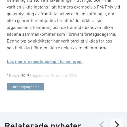
hantering vid större anskaffningar i Sverige. SOFF har
varit en viktig instans i att hantera exempelvis FM/FMV vid
genomlysning av framtida behov och anskaffningar, där
olika genrer har inbjudits för att både förklara sin
organisation, hantering och de framtida behoven tillika
sådana sammankomster som Försvarsföretagsdagarna.
Denna typ av aktiviteter har varit otroligt viktiga för oss
och helt klart för den större delen av medlemmarna.
Läs mer om medlemskap i föreningen.
15 mars, 2019
| Uppdaterad:
31 oktober, 2025
Föreningsnyheter
Relaterade nyheter