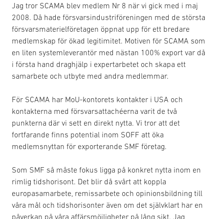
Jag tror SCAMA blev medlem Nr 8 när vi gick med i maj
2008. Då hade försvarsindustriföreningen med de största
försvarsmaterielföretagen öppnat upp för ett bredare
medlemskap för ökad legitimitet. Motiven för SCAMA som
en liten systemleverantör med nästan 100% export var då
i första hand draghjälp i expertarbetet och skapa ett
samarbete och utbyte med andra medlemmar.
För SCAMA har MoU-kontorets kontakter i USA och
kontakterna med försvarsattachéerna varit de två
punkterna där vi sett en direkt nytta. Vi tror att det
fortfarande finns potential inom SOFF att öka
medlemsnyttan för exporterande SMF företag.
Som SMF så måste fokus ligga på konkret nytta inom en
rimlig tidshorisont. Det blir då svårt att koppla
europasamarbete, remissarbete och opinionsbildning till
våra mål och tidshorisonter även om det självklart har en
påverkan på våra affärsmöjligheter på lång sikt. Jag