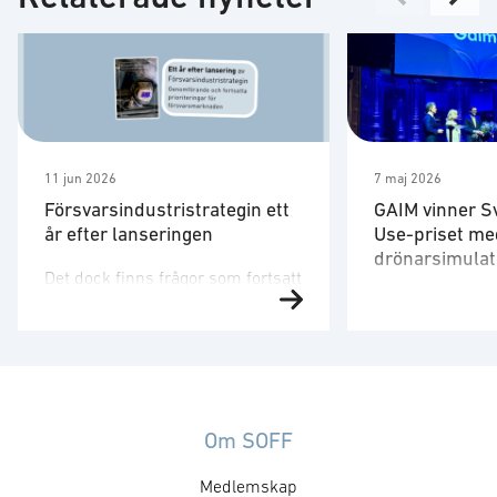
11 jun 2026
7 maj 2026
Försvarsindustristrategin ett
GAIM vinner S
år efter lanseringen
Use-priset me
drönarsimulat
Det dock finns frågor som fortsatt
Försvarsministe
behöver utvecklas. Strategin är
på plats för att 
ett viktigt referensdokument,
”Med en tydlig v
men att dess långsiktiga
produkter som 
betydelse avgörs av hur den
säkrare skapar 
omsätts i myndigheternas
att, under ordn
styrning, upphandling, avtal,
Om SOFF
former, stärka 
regelverk och arbetssätt. Staten
Medlemskap
utmaningar och 
formar försvarsmarknaden