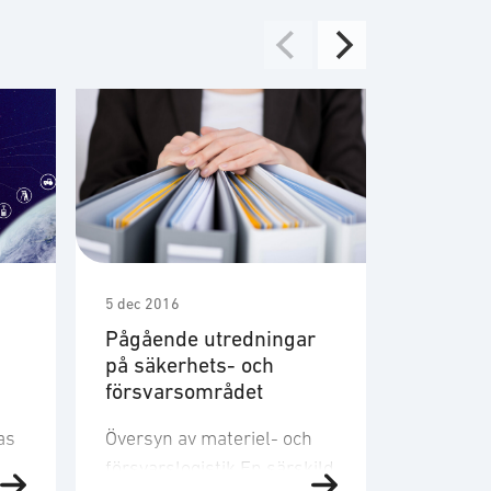
5 dec 2016
28 sep 20
Pågående utredningar
Limmer
på säkerhets- och
Försvar
försvarsområdet
beroend
sin öve
as
Översyn av materiel- och
Som en 
försvarslogistik En särskild
försvars