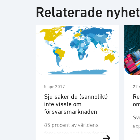
Relaterade nyhe
5 apr 2017
22 
Sju saker du (sannolikt)
Re
inte visste om
om
försvarsmarknaden
Sve
85 procent av världens
ex
försvarsexport kom för tre
upp