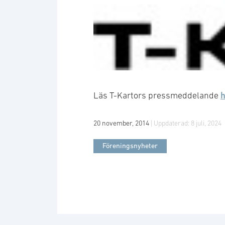
Logotyp: T-kartor
h
Läs T-Kartors pressmeddelande
20 november, 2014
| Uppdaterad:
8 juli, 2024
Föreningsnyheter