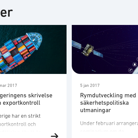
ter
mar 2017
5 jan 2017
geringens skrivelse
Rymdutveckling med
 exportkontroll
säkerhetspolitiska
utmaningar
rige har en strikt
Under februari arranger
portkontroll och
seminarium om de
följning, likväl är