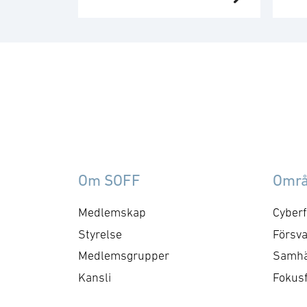
år sedan från 44
exp
amerikanska och 29
Sv
europeiska
sä
försvarsföretag. Den starka
sk
dominans på det
ko
försvarstekniska området
pr
som dessa haft utmanas
Fö
idag på allvar. 27+UK EU
oc
länder lägger tillsammans
in
mindre på
sk
Om SOFF
Omr
försvarsforskning i dollar
Sve
än Kina idag. Och Kina är
ar
Medlemskap
Cyberf
mer effektiva än ett
mo
Styrelse
Försva
fragmenterat Europa. Men
för
Medlemsgrupper
Samhä
det …
skr
Kansli
Fokus
fö
up