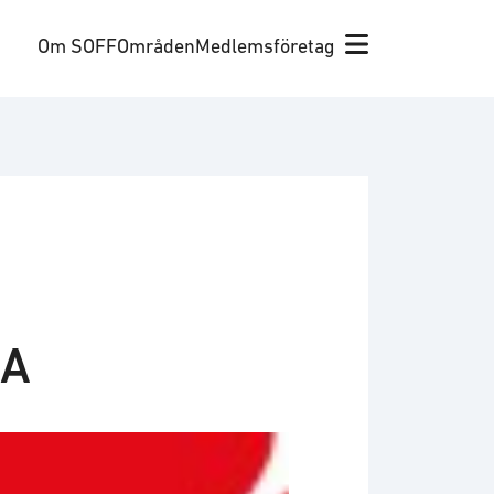
Om SOFF
Områden
Medlemsföretag
SA