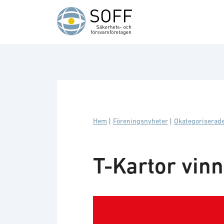
Hoppa till innehåll
Hem
|
Föreningsnyheter
|
Okategoriserad
T-Kartor vinn