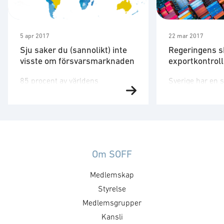
5 apr 2017
22 mar 2017
Sju saker du (sannolikt) inte
Regeringens s
visste om försvarsmarknaden
exportkontroll
85 procent av världens
Sverige har en s
försvarsexport kom för tre år
exportkontroll o
sedan från 44 amerikanska och
likväl är exporten
29 europeiska försvarsföretag.
för Sveriges för
Den starka dominans på det
Genom exporten
försvarstekniska området som
förutsättningar 
dessa haft utmanas idag på
kostnadsdelning
Om SOFF
allvar. 27+UK EU länder lägger
som Försvarsma
Medlemskap
tillsammans mindre på
och genom före
försvarsforskning i dollar än Kina
Styrelse
internationella
idag. Och Kina är mer effektiva än
skapas möjlighet
Medlemsgrupper
ett fragmenterat Europa. Men det
få tillträde till
Kansli