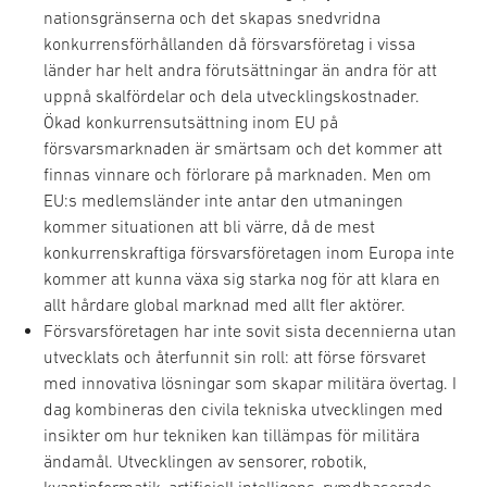
nationsgränserna och det skapas snedvridna
konkurrensförhållanden då försvarsföretag i vissa
länder har helt andra förutsättningar än andra för att
uppnå skalfördelar och dela utvecklingskostnader.
Ökad konkurrensutsättning inom EU på
försvarsmarknaden är smärtsam och det kommer att
finnas vinnare och förlorare på marknaden. Men om
EU:s medlemsländer inte antar den utmaningen
kommer situationen att bli värre, då de mest
konkurrenskraftiga försvarsföretagen inom Europa inte
kommer att kunna växa sig starka nog för att klara en
allt hårdare global marknad med allt fler aktörer.
Försvarsföretagen har inte sovit sista decennierna utan
utvecklats och återfunnit sin roll: att förse försvaret
med innovativa lösningar som skapar militära övertag. I
dag kombineras den civila tekniska utvecklingen med
insikter om hur tekniken kan tillämpas för militära
ändamål. Utvecklingen av sensorer, robotik,