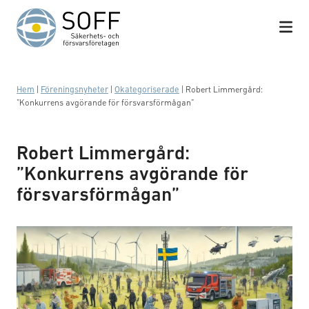
Hoppa till innehåll
Hem
|
Föreningsnyheter
|
Okategoriserade
|
Robert Limmergård:
”Konkurrens avgörande för försvarsförmågan”
Robert Limmergård:
”Konkurrens avgörande för
försvarsförmågan”
AI genererad bild "Företagen och Sveriges säkerhet"