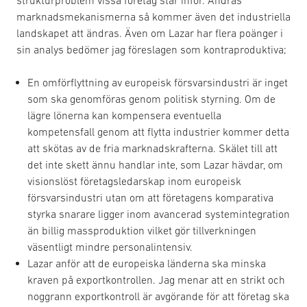
strukturproblem vissa företag står inför. Ändras
marknadsmekanismerna så kommer även det industriella
landskapet att ändras. Även om Lazar har flera poänger i
sin analys bedömer jag föreslagen som kontraproduktiva;
En omförflyttning av europeisk försvarsindustri är inget
som ska genomföras genom politisk styrning. Om de
lägre lönerna kan kompensera eventuella
kompetensfall genom att flytta industrier kommer detta
att skötas av de fria marknadskrafterna. Skälet till att
det inte skett ännu handlar inte, som Lazar hävdar, om
visionslöst företagsledarskap inom europeisk
försvarsindustri utan om att företagens komparativa
styrka snarare ligger inom avancerad systemintegration
än billig massproduktion vilket gör tillverkningen
väsentligt mindre personalintensiv.
Lazar anför att de europeiska länderna ska minska
kraven på exportkontrollen. Jag menar att en strikt och
noggrann exportkontroll är avgörande för att företag ska