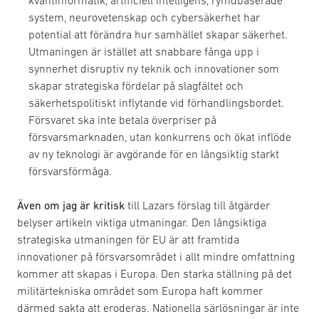
kvantinformatik, artificiell intelligens, rymdbaserade
system, neurovetenskap och cybersäkerhet har
potential att förändra hur samhället skapar säkerhet.
Utmaningen är istället att snabbare fånga upp i
synnerhet disruptiv ny teknik och innovationer som
skapar strategiska fördelar på slagfältet och
säkerhetspolitiskt inflytande vid förhandlingsbordet.
Försvaret ska inte betala överpriser på
försvarsmarknaden, utan konkurrens och ökat inflöde
av ny teknologi är avgörande för en långsiktig starkt
försvarsförmåga.
Även om jag är kritisk
till Lazars förslag till åtgärder
belyser artikeln viktiga utmaningar. Den långsiktiga
strategiska utmaningen för EU är att framtida
innovationer på försvarsområdet i allt mindre omfattning
kommer att skapas i Europa. Den starka ställning på det
militärtekniska området som Europa haft kommer
därmed sakta att eroderas. Nationella särlösningar är inte