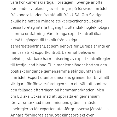
vara konkurrenskraftiga. Företagen i Sverige är ofta
beroende av teknologiöverföringar på försvarsområdet
från andra länder, framförallt från USA. Om Sverige
skulle ha haft en mindre strikt exportkontroll skulle
dessa företag inte få tillgång till utländsk högteknologi i
samma omfattning. Vår stränga exportkontroll ökar
alltså tillgången till teknik från viktiga
samarbetspartner.Det som behövs för Europa är inte en
mindre strikt exportkontroll. Däremot behövs en
betydligt starkare harmonisering av exportkontrollregler
till tredje land bland EU:s medlemsländer bortom den
politiskt bindande gemensamma ståndpunkten på
området. Export utanför unionens gränser har blivit allt
viktigare för försvarsföretagen som ett sätt att hantera
den fallande efterfrågan på hemmamarknaden. Men
om EU ska lyckas med att upprätta en gemensam
försvarsmarknad inom unionens gränser måste
spelreglerna för exporten utanför gränserna jämställas.
Annars förhindras samutvecklingsprojekt över