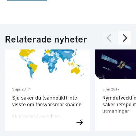
Relaterade nyheter
5 apr 2017
5 jan 2017
Sju saker du (sannolikt) inte
Rymdutveckli
visste om försvarsmarknaden
säkerhetspolit
utmaningar
85 procent av världens
Under februari 
försvarsexport kom för tre år
seminarium om 
sedan från 44 amerikanska och