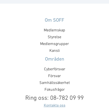
försvarsbehoven 
29 europeiska försvarsföretag.
sjö, land och le
Den starka dominans på det
seminarierna k
försvarstekniska området som
försöka ge några
dessa haft utmanas idag på
Om SOFF
men jag vill bö
allvar. 27+UK EU länder lägger
Medlemskap
domän som Sver
tillsammans mindre på
om: rymden. Även 
försvarsforskning i dollar än Kina
Styrelse
avbrott av civil
idag. Och Kina är mer effektiva än
Medlemsgrupper
kan få negativa 
ett fragmenterat Europa. Men det
Kansli
konsekvenser. E
…
Områden
tillfälligt avbrott
Cyberförsvar
Försvar
Samhällssäkerhet
Fokusfrågor
Ring oss: 08-782 09 99
Kontakta oss