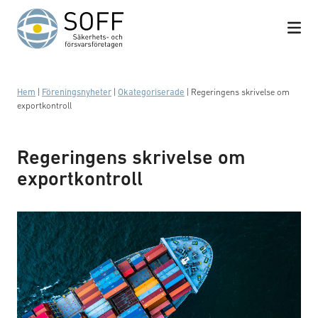
Hoppa till innehåll
Hem
|
Föreningsnyheter
|
Okategoriserade
|
Regeringens skrivelse om
exportkontroll
Regeringens skrivelse om
exportkontroll