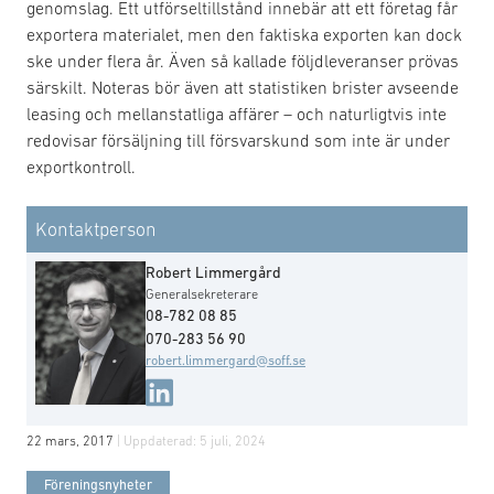
genomslag. Ett utförseltillstånd innebär att ett företag får
exportera materialet, men den faktiska exporten kan dock
ske under flera år. Även så kallade följdleveranser prövas
särskilt. Noteras bör även att statistiken brister avseende
leasing och mellanstatliga affärer – och naturligtvis inte
redovisar försäljning till försvarskund som inte är under
exportkontroll.
Kontaktperson
Robert Limmergård
Generalsekreterare
08-782 08 85
070-283 56 90
robert.limmergard@soff.se
22 mars, 2017
| Uppdaterad:
5 juli, 2024
Föreningsnyheter