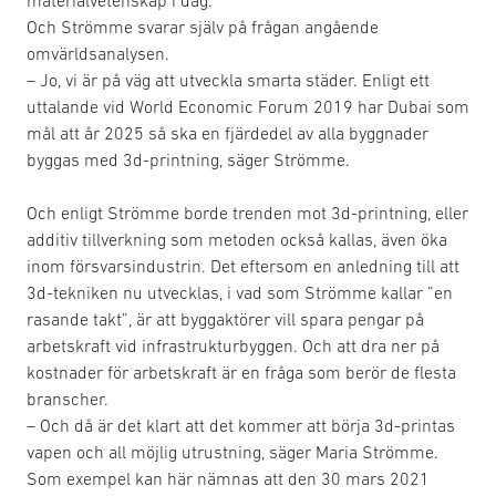
Och Strömme svarar själv på frågan angående
omvärldsanalysen.
– Jo, vi är på väg att utveckla smarta städer. Enligt ett
uttalande vid World Economic Forum 2019 har Dubai som
mål att år 2025 så ska en fjärdedel av alla byggnader
byggas med 3d-printning, säger Strömme.
Och enligt Strömme borde trenden mot 3d-printning, eller
additiv tillverkning som metoden också kallas, även öka
inom försvarsindustrin. Det eftersom en anledning till att
3d-tekniken nu utvecklas, i vad som Strömme kallar ”en
rasande takt”, är att byggaktörer vill spara pengar på
arbetskraft vid infrastrukturbyggen. Och att dra ner på
kostnader för arbetskraft är en fråga som berör de flesta
branscher.
– Och då är det klart att det kommer att börja 3d-printas
vapen och all möjlig utrustning, säger Maria Strömme.
Som exempel kan här nämnas att den 30 mars 2021