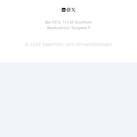
LinkedIn
Instagram
X
Box 5510, 114 85 Stockholm
Besöksadress: Storgatan 5
© 2026 Säkerhets- och försvarsföretagen