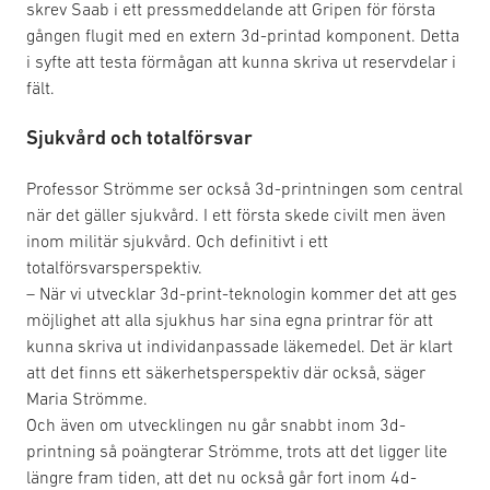
skrev Saab i ett pressmeddelande att Gripen för första
gången flugit med en extern 3d-printad komponent. Detta
i syfte att testa förmågan att kunna skriva ut reservdelar i
fält.
Sjukvård och totalförsvar
Professor Strömme ser också 3d-printningen som central
när det gäller sjukvård. I ett första skede civilt men även
inom militär sjukvård. Och definitivt i ett
totalförsvarsperspektiv.
– När vi utvecklar 3d-print-teknologin kommer det att ges
möjlighet att alla sjukhus har sina egna printrar för att
kunna skriva ut individanpassade läkemedel. Det är klart
att det finns ett säkerhetsperspektiv där också, säger
Maria Strömme.
Och även om utvecklingen nu går snabbt inom 3d-
printning så poängterar Strömme, trots att det ligger lite
längre fram tiden, att det nu också går fort inom 4d-