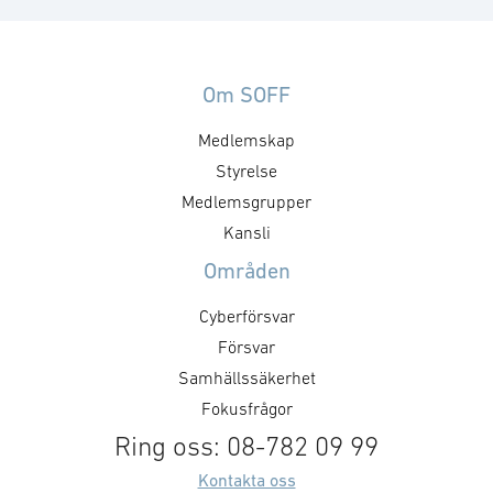
Den 21-22 juni samlar vi
representanter från olika
organisationer för att utbyta
Om SOFF
åsikter, diskutera och debattera
den säkerhetspolitiska
Medlemskap
utvecklingen brett. Följ
Styrelse
seminariet digitalt live eller i
efterhand och ta del av
Medlemsgrupper
programmet
Kansli
på swedishsecurityforum.se.
Områden
Kontakta kansliet för mer
information.
Cyberförsvar
Försvar
Samhällssäkerhet
Fokusfrågor
Ring oss: 08-782 09 99
Kontakta oss