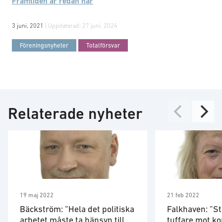
Framtiden är redan här
3 juni, 2021
| Uppdaterad:
27 juni, 2024
Föreningsnyheter
Totalförsvar
Relaterade nyheter
19 maj 2022
21 feb 2022
Bäckström: ”Hela det politiska
Falkhaven: ”St
arbetet måste ta hänsyn till
tuffare mot 