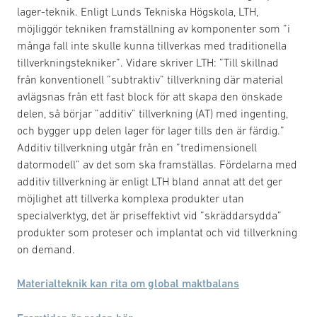
lager-teknik. Enligt Lunds Tekniska Högskola, LTH,
möjliggör tekniken framställning av komponenter som ”i
många fall inte skulle kunna tillverkas med traditionella
tillverkningstekniker”. Vidare skriver LTH: ”Till skillnad
från konventionell ”subtraktiv” tillverkning där material
avlägsnas från ett fast block för att skapa den önskade
delen, så börjar ”additiv” tillverkning (AT) med ingenting,
och bygger upp delen lager för lager tills den är färdig.”
Additiv tillverkning utgår från en ”tredimensionell
datormodell” av det som ska framställas. Fördelarna med
additiv tillverkning är enligt LTH bland annat att det ger
möjlighet att tillverka komplexa produkter utan
specialverktyg, det är priseffektivt vid ”skräddarsydda”
produkter som proteser och implantat och vid tillverkning
on demand.
Materialteknik kan rita om global maktbalans