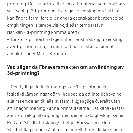
printning. Det handlar alltså om att material som används
vid ”vanlig” 3d-printning även ges egenskaper så att de
kan ändra form, färg eller andra egenskaper beroende på
omgivningen, exempelvis höjd eller temperatur.
När kan 4d-printning komma brett?
– De stora printerföretagen tittar på storskalig utveckling
av 4d-printning nu, så inom det närmaste decenniet
absolut, säger Maria Strömme.
Vad säger då Försvarsmakten om användning av
3d-printning?
– Den tydligaste tillämpningen av 3d-printning är
logistiktillämpningar där vi hoppas på att inte behöva ha
alla reservdelar, till alla system, tillgängliga överallt utan
att i någon mening kunna printa delarna. Det kanske låter
som en tråkig tillämpning men den är väldigt viktig, säger
Rickard Stridh, forskningschef på Försvarsmakten.
Stridh tillägger också att det generellt finns diskussioner