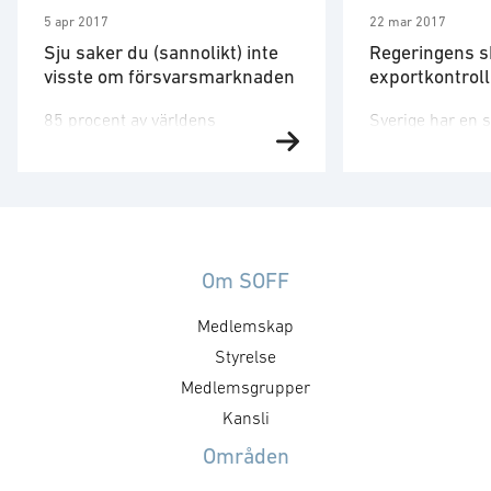
5 apr 2017
22 mar 2017
Sju saker du (sannolikt) inte
Regeringens s
visste om försvarsmarknaden
exportkontroll
85 procent av världens
Sverige har en s
försvarsexport kom för tre år
exportkontroll o
sedan från 44 amerikanska och
likväl är exporten
29 europeiska försvarsföretag.
för Sveriges för
Den starka dominans på det
Genom exporten
försvarstekniska området som
förutsättningar 
dessa haft utmanas idag på
kostnadsdelning
Om SOFF
allvar. 27+UK EU länder lägger
som Försvarsma
Medlemskap
tillsammans mindre på
och genom före
försvarsforskning i dollar än Kina
Styrelse
internationella
idag. Och Kina är mer effektiva än
skapas möjlighet
Medlemsgrupper
ett fragmenterat Europa. Men det
få tillträde till
Kansli
…
utvecklar morg
Områden
försvarsteknolog
skrivelse har p