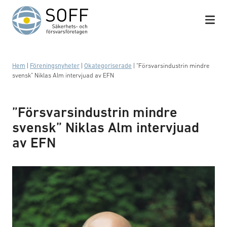
Hoppa till innehåll
Hem
|
Föreningsnyheter
|
Okategoriserade
|
”Försvarsindustrin mindre
svensk” Niklas Alm intervjuad av EFN
”Försvarsindustrin mindre
svensk” Niklas Alm intervjuad
av EFN