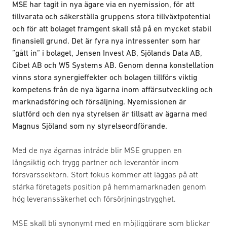
MSE har tagit in nya ägare via en nyemission, för att
tillvarata och säkerställa gruppens stora tillväxtpotential
och för att bolaget framgent skall stå på en mycket stabil
finansiell grund. Det är fyra nya intressenter som har
”gått in” i bolaget, Jensen Invest AB, Sjölands Data AB,
Cibet AB och W5 Systems AB. Genom denna konstellation
vinns stora synergieffekter och bolagen tillförs viktig
kompetens från de nya ägarna inom affärsutveckling och
marknadsföring och försäljning. Nyemissionen är
slutförd och den nya styrelsen är tillsatt av ägarna med
Magnus Sjöland som ny styrelseordförande.
Med de nya ägarnas inträde blir MSE gruppen en
långsiktig och trygg partner och leverantör inom
försvarssektorn. Stort fokus kommer att läggas på att
stärka företagets position på hemmamarknaden genom
hög leveranssäkerhet och försörjningstrygghet.
MSE skall bli synonymt med en möjliggörare som blickar