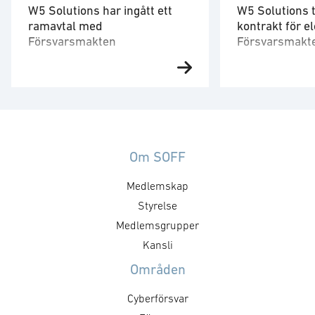
W5 Solutions har ingått ett
W5 Solutions t
ramavtal med
kontrakt för el
Försvarsmakten
Försvarsmakt
utbildningsce
W5 Solutions affärsområde
W5 Solutions a
Training har ingått ett ramavtal
Power har tillde
med Försvarsmakten med en
från Försvarets
uppskattad volym om 700
(FMV) avseende 
miljoner kronor för den fulla
till ett nytt utb
ramavtalstiden inklusive
inom Försvarsm
Om SOFF
förlängningsoptioner. Ramavtalet
omfattar projekt
Medlemskap
omfattar service, support och
systemsäkerhet
reservdelar, inklusive leverans av
ett komplett 40
Styrelse
kompletterande utrustning för
kraftförsörjnin
Medlemsgrupper
tränings- och simulatorsystem
Kontraktsvärdet 
Kansli
och löper initialt i tre år. Därefter
46 miljoner kro
Områden
finns möjlighet till förlängning
om ytterligare 4
med upp till tre ytterligare …
kronor. Bravid
Cyberförsvar
specialistpartne