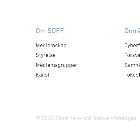
förlängningsoptioner.
Up
Ramavtalet omfattar
pro
service, support och
sy
reservdelar, inklusive
le
Om SOFF
Omr
leverans av
40
kompletterande utrustning
kr
Medlemskap
Cyberf
för tränings- och
Ko
Styrelse
Försva
simulatorsystem och löper
cir
Medlemsgrupper
Samhä
initialt i tre år. Därefter
me
Kansli
Fokus
finns möjlighet till
ytt
förlängning med upp till tre
kr
ytterligare …
so
el
hu
© 2026 Säkerhets- och försvarsföretagen
…