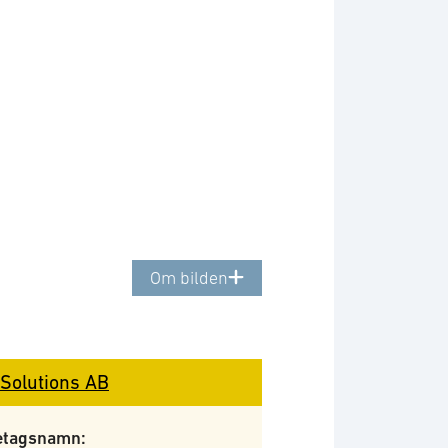
Om bilden
Solutions AB
etagsnamn: