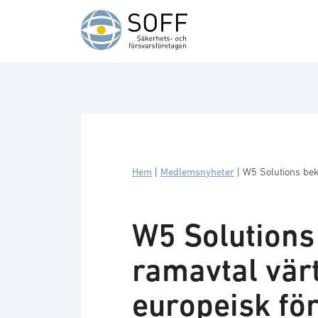
Hoppa till innehåll
Hem
|
Medlemsnyheter
|
W5 Solutions bek
W5 Solutions
ramavtal vä
europeisk fö