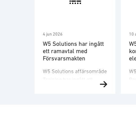
4 jun 2026
10 
W5 Solutions har ingått
W5
ett ramavtal med
ko
Försvarsmakten
el
Fö
W5 Solutions affärsområde
W5
ut
Training har ingått ett
Pow
ramavtal med
ko
Försvarsmakten med en
ma
uppskattad volym om 700
av
miljoner kronor för den
til
fulla ramavtalstiden
ut
inklusive
Fö