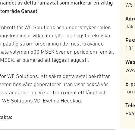
knandet av detta ramavtal som markerar en viktig
W5 
ktområde Genset.
Adr
Jak
ombrott för W5 Solutions och understryker rollen
ingslösningar vilka uppfyller de högsta tekniska
Pos
h pålitlig strömförsörjning i de mest krävande
131
ximala volymen 500 MSEK över en period om fem år.
 MSEK, är planerad att läggas i augusti.
Web
www
 för W5 Solutions. Att säkra detta avtal bekräftar
E-po
ligheten hos våra generatorer utan visar också vår
för
 standarderna. Vi ser fram emot ett långt och
r W5 Solutions VD, Evelina Hedskog.
Tel
+46
takta: