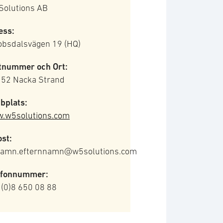
Solutions AB
ess:
obsdalsvägen 19 (HQ)
tnummer och Ort:
 52 Nacka Strand
bplats:
.w5solutions.com
st:
namn.efternnamn@w5solutions.com
efonnummer:
 (0)8 650 08 88