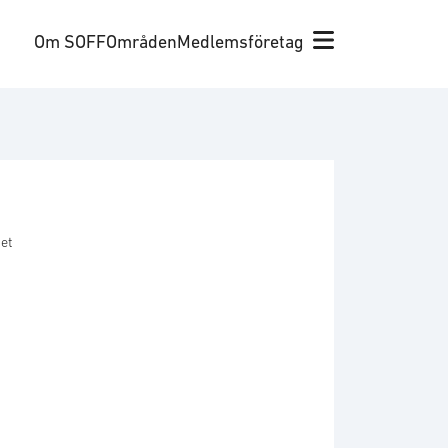
Om SOFF
Områden
Medlemsföretag
et