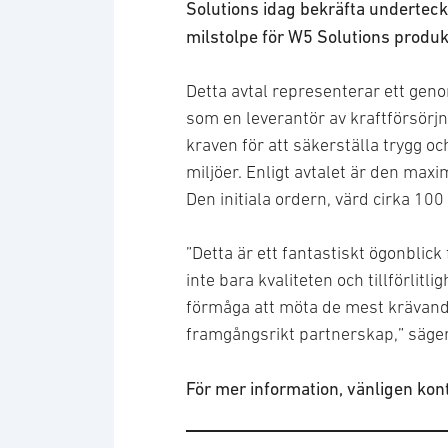
Solutions idag bekräfta undertec
milstolpe för W5 Solutions produ
Detta avtal representerar ett gen
som en leverantör av kraftförsörjn
kraven för att säkerställa trygg oc
miljöer. Enligt avtalet är den ma
Den initiala ordern, värd cirka 100
”Detta är ett fantastiskt ögonblick
inte bara kvaliteten och tillförlit
förmåga att möta de mest krävande
framgångsrikt partnerskap,” säge
För mer information, vänligen kon