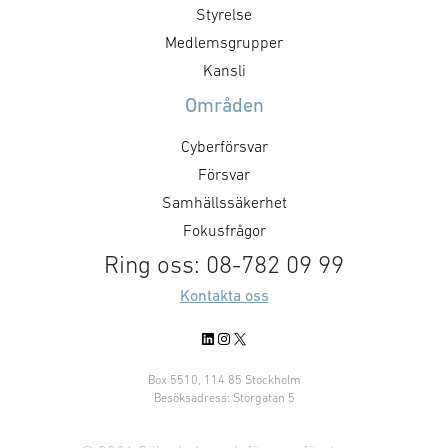
ett komplett 400 Hz-
Styrelse
2026 till 2028. 
kraftförsörjningssystem.
den aktuella bes
Medlemsgrupper
Kontraktsvärdet uppgår till cirka
svenska Försva
Kansli
46 miljoner kronor, med optioner
motsvarar en av
Områden
om ytterligare 4,5 miljoner
affärsmöjlighet
kronor. Bravida medverkar som
Cyberförsvar
specialistpartner för
Försvar
elinstallationerna. Som
Samhällssäkerhet
huvudleverantör ansvarar …
Fokusfrågor
Ring oss: 08-782 09 99
Kontakta oss
LinkedIn
Instagram
X
Box 5510, 114 85 Stockholm
Besöksadress: Storgatan 5