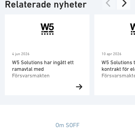
Relaterade nyheter
4 jun 2026
10 apr 2026
W5 Solutions har ingått ett
W5 Solutions t
ramavtal med
kontrakt för el
Försvarsmakten
Försvarsmakt
utbildningsce
W5 Solutions affärsområde
W5 Solutions a
Training har ingått ett ramavtal
Power har tillde
med Försvarsmakten med en
från Försvarets
uppskattad volym om 700
(FMV) avseende 
miljoner kronor för den fulla
till ett nytt utb
ramavtalstiden inklusive
inom Försvarsm
Om SOFF
förlängningsoptioner. Ramavtalet
omfattar projekt