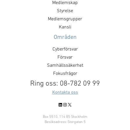
Medlemskap
omfattar service, support och
systemsäkerhet
reservdelar, inklusive leverans av
ett komplett 40
Styrelse
kompletterande utrustning för
kraftförsörjnin
Medlemsgrupper
tränings- och simulatorsystem
Kontraktsvärdet 
Kansli
och löper initialt i tre år. Därefter
46 miljoner kro
Områden
finns möjlighet till förlängning
om ytterligare 4
med upp till tre ytterligare …
kronor. Bravid
Cyberförsvar
specialistpartne
Försvar
elinstallationer
Samhällssäkerhet
huvudleverantör
Fokusfrågor
Ring oss: 08-782 09 99
Kontakta oss
LinkedIn
Instagram
X
Box 5510, 114 85 Stockholm
Besöksadress: Storgatan 5