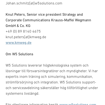
Johan.schmitz[at]w5solutions.com
Knut Peters, Senior vice president Strategy and
Corporate Communications
Krauss-Maffei Wegmann
GmbH & Co. KG
+49 (0) 89 8140 4675
knut.peters[at]kmweg.de
www.kmweg.de
Om W5 Solutions
W5 Solutions levererar högteknologiska system och
lösningar till försvarsintegratörer och myndigheter. Vi har
expertis inom träning och simulering, kommunikation,
strömförsörjning och integration. W5 Solutions support-
och serviceavdelning säkerställer hög tillförlitlighet under
systemens livslängd.
För ytterligare information besök
www.w5solutions.com
.