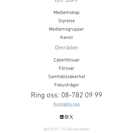
Om SOFF
drönarföretaget Flypulse.
inom flera av bo
Medlemskap
Projektet syftar till att
kärnområden. Av
tillgängliggöra bilder och video
längst intill 20
Styrelse
inhämtade via autonoma
kommun är geno
Medlemsgrupper
drönarsystem via det
och sitt geograf
Kansli
mobilbaserade
mycket viktig ak
Områden
ledningsstödssystemet Exonaut®.
gäller krisbered
Informationen ska kunna utgöra
försvar. …
Cyberförsvar
beslutsunderlag för både
Försvar
brandstyrkor på väg ut till en
Samhällssäkerhet
händelse, samt …
Fokusfrågor
Ring oss: 08-782 09 99
Kontakta oss
LinkedIn
Instagram
X
Box 5510, 114 85 Stockholm