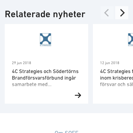
Relaterade nyheter
29 jun 2018
12 jun 2018
4C Strategies och Södertörns
4C Strategies 
Brandförsvarsförbund ingår
inom krisbered
samarbete med
försvar och s
drönarföretaget Flypulse
av Uppsala k
Risk- och krishanteringsföretaget
4C Strategies h
4C Strategies och Södertörns
kommun tilldela
Brandförsvarsförbund har inom
området krisbere
ramen för Vinnovaprojektet
försvar och säk
”Drönare inom Samhällets tjänst”
Avtalet ger 4C S
ingått ett samarbete med
möjlighet att s