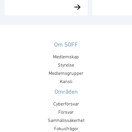
drönarföretaget Flypulse
av Uppsala k
Risk- och krishanteringsföretaget
4C Strategies h
4C Strategies och Södertörns
kommun tilldela
Brandförsvarsförbund har inom
området krisbere
ramen för Vinnovaprojektet
försvar och säk
”Drönare inom Samhällets tjänst”
Avtalet ger 4C S
ingått ett samarbete med
möjlighet att s
Om SOFF
drönarföretaget Flypulse.
inom flera av bo
Medlemskap
Projektet syftar till att
kärnområden. Av
tillgängliggöra bilder och video
längst intill 20
Styrelse
inhämtade via autonoma
kommun är geno
Medlemsgrupper
drönarsystem via det
och sitt geograf
Kansli
mobilbaserade
mycket viktig ak
Områden
ledningsstödssystemet Exonaut®.
gäller krisbered
Informationen ska kunna utgöra
försvar. …
Cyberförsvar
beslutsunderlag för både
Försvar
brandstyrkor på väg ut till en
Samhällssäkerhet
händelse, samt …
Fokusfrågor