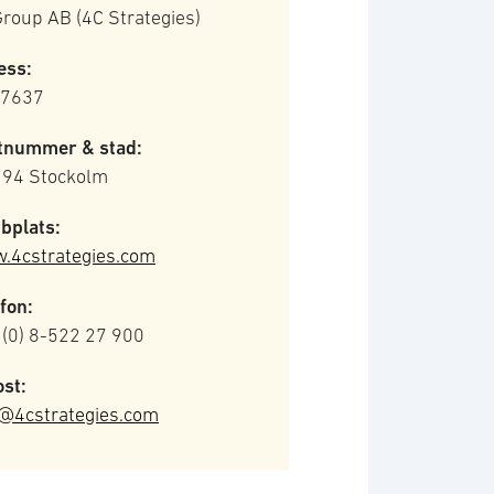
roup AB (4C Strategies)
ess:
 7637
tnummer & stad:
 94 Stockolm
bplats:
.4cstrategies.com
fon:
 (0) 8-522 27 900
st:
o@4cstrategies.com