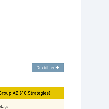
Om bilden
Group AB (4C Strategies)
etag: