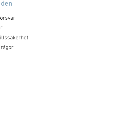
åden
om sin storlek och sitt
software Exonaut®. By th
ografiska läge en mycket
ISS can evidence to their
örsvar
tig aktör, såväl vad gäller
customers …
r
isberedskap som civilt
llssäkerhet
svar. …
frågor