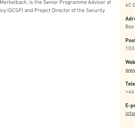
 Merkelbach, is the Senior Programme Advisor at
4C G
icy (GCSP) and Project Director of the Security
Adr
Box
Pos
103
Web
www
Tele
+46
E-po
inf