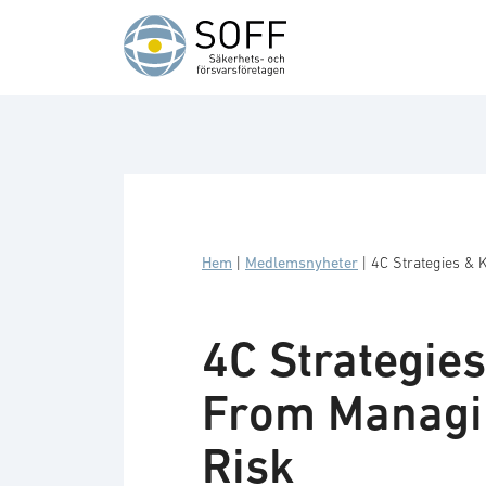
Hoppa till innehåll
Hem
|
Medlemsnyheter
|
4C Strategies & 
4C Strategies
From Managin
Risk