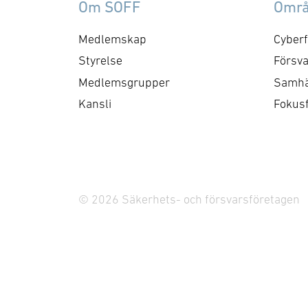
Om SOFF
Omr
autonoma drönarsystem
gen
via det mobilbaserade
ge
Medlemskap
Cyberf
ledningsstödssystemet
vik
Styrelse
Försva
Exonaut®. Informationen
kr
Medlemsgrupper
Samhä
ska kunna utgöra
för
Kansli
Fokus
beslutsunderlag för både
brandstyrkor på väg ut till
en händelse, samt …
© 2026 Säkerhets- och försvarsföretagen