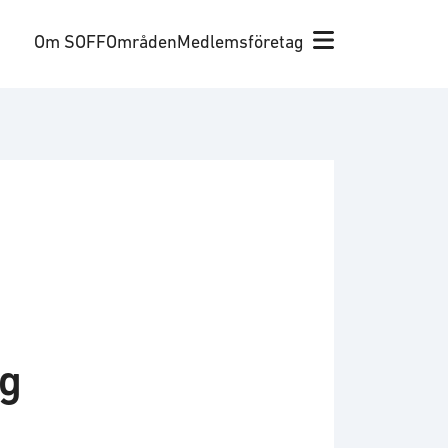
Om SOFF
Områden
Medlemsföretag
ng