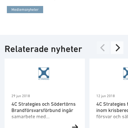
Medlemsnyheter
Relaterade nyheter
29 jun 2018
12 jun 2018
4C Strategies och Södertörns
4C Strategies 
Brandförsvarsförbund ingår
inom krisbered
samarbete med
försvar och s
drönarföretaget Flypulse
av Uppsala k
Risk- och krishanteringsföretaget
4C Strategies h