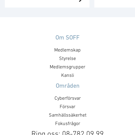
4C Strategies och Södertörns
kommun tilldela
Brandförsvarsförbund har inom
området krisbere
ramen för Vinnovaprojektet
försvar och säk
”Drönare inom Samhällets tjänst”
Avtalet ger 4C S
ingått ett samarbete med
möjlighet att s
Om SOFF
drönarföretaget Flypulse.
inom flera av bo
Medlemskap
Projektet syftar till att
kärnområden. Av
tillgängliggöra bilder och video
längst intill 20
Styrelse
inhämtade via autonoma
kommun är geno
Medlemsgrupper
drönarsystem via det
och sitt geograf
Kansli
mobilbaserade
mycket viktig ak
Områden
ledningsstödssystemet Exonaut®.
gäller krisbered
Informationen ska kunna utgöra
försvar. …
Cyberförsvar
beslutsunderlag för både
Försvar
brandstyrkor på väg ut till en
Samhällssäkerhet
händelse, samt …
Fokusfrågor
Ring oss: 08-782 09 99