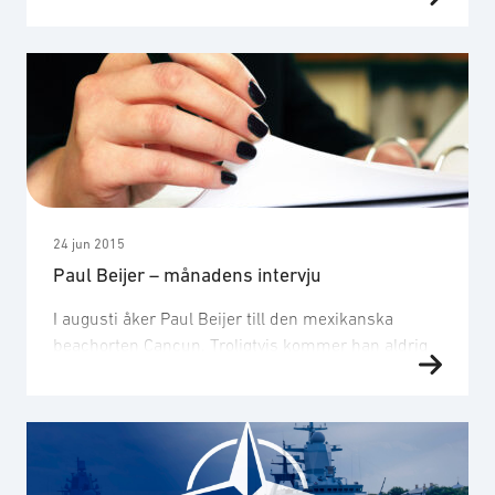
regeringscheferna att ha en diger agenda. EU har
aldrig stått inför större säkerhetspolitiska
utmaningar i sitt närområde än vad som är fallet
idag. Vidare saknar EU:s medlemsländer vissa
militära resurser samtidigt som den amerikanska
militära närvaron i Europa minskat över tid. Den
försvarsindustriella basen i Europa, som till stora
…
24 jun 2015
Paul Beijer – månadens intervju
I augusti åker Paul Beijer till den mexikanska
beachorten Cancun. Troligtvis kommer han aldrig
att ha badbyxor på sig under Cancun-vistelsen.
Dresscoden kräver korrekt kostym, välstruken
skjorta och givetvis slips. Paul Beijer är senior
diplomat inom Utrikesdepartementet, har varit
ambassadör i Nordkorea och de senaste fem åren