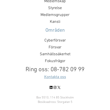
Medlemskap
Styrelse
Medlemsgrupper
Kansli
Områden
Cyberförsvar
Försvar
Samhällssäkerhet
Fokusfrågor
Ring oss: 08-782 09 99
Kontakta oss
LinkedIn
Instagram
X
Box 5510, 114 85 Stockholm
Besöksadress: Storgatan 5