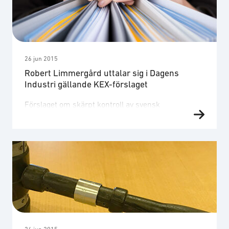
större transparens och förutsättningar för politiskt
ansvarsutkrävande. Vi noterar att förslaget till ny
exportkontrollagstiftning medför en betydande …
26 jun 2015
Robert Limmergård uttalar sig i Dagens
Industri gällande KEX-förslaget
Förslaget om skärpt kontroll av svensk
krigsmaterielexport stod klart på torsdagskvällen,
när ledamöterna i den så kallade Kex-utredningen
presenterade sina slutsatser på Di Debatt. LÄS
MER: Svårare sälja vapen till diktaturer Syftet är att
föreslå ny lagstiftning i syfte att skärpa
exportkontrollen gentemot icke-demokratiska
stater. På fredagen överlämnas utredningen till
regeringen. Den tunga frågan handlar …