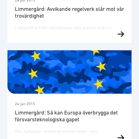
26 jun 2015
Limmergård: Avvikande regelverk slår mot vår
trovärdighet
Ledamöter från riksdagens alla partier har nu
arbetat med att färdigställa förslagen i
krigsmaterielexportutredningen. Det är en komplex
uppgift att skärpa kontrollen som ålagts
ledamöterna. Många uppfattar att en inskränkning
av försvarsföretagens exportmöjligheter endast
påverkar exporten till vissa länder. Det stämmer
inte. De förslag som diskuterats påverkar hur
företagen kan samarbeta internationellt, vilka
möjligheter företagen …
24 jun 2015
Limmergård: Så kan Europa överbrygga det
försvarsteknologiska gapet
Om behoven styrde kommer stats- och