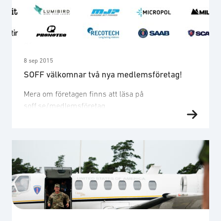
kostnadsfritt och advokatbyrån bistår även
föreningen med att vid behov belysa olika aktuella
juridiska frågor i SOFF:s nyhetsbrev. Mera om
ramavtalet finns att läsa här.
8 sep 2015
SOFF välkomnar två nya medlemsföretag!
Mera om företagen finns att läsa på
soff.se/medlemsföretag