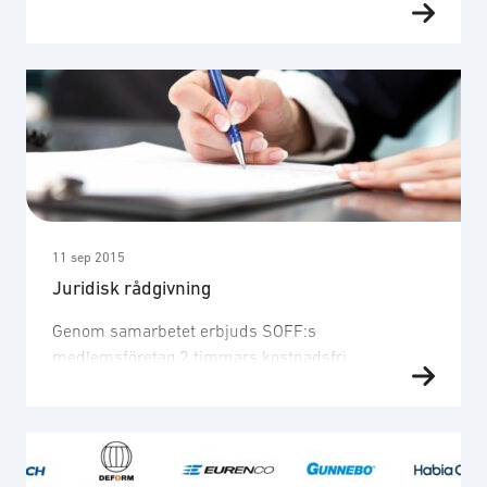
och försvarsområdet. I snitt har SOFF:s mindre
företag ett femtiotalet anställda i Sverige. Av
hälften av dessa företag är främst
produktutvecklare med huvuddelen av
omsättningen på export. I stort sett alla dessa
företag har egna designade, konstruerade och
tillverkade produkter som …
11 sep 2015
Juridisk rådgivning
Genom samarbetet erbjuds SOFF:s
medlemsföretag 2 timmars kostnadsfri
affärsjuridisk rådgivning i t.ex. upphandlings- och
överklagandefrågor. Föreningen och advokatbyrån
samarbetar även kring en utbildning i relevant
juridiskt frågor som erbjuds medlemsföretagen