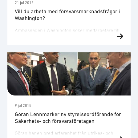
21 jul 2015
Vill du arbeta med försvarsmarknadsfrågor i
Washington?
Ambassaden i Washington söker medarbetare till
tjänsten som ambassadråd med ansvar för
försvarsmarknadsfrågor och industrisamarbete.
Läs mer om föreningens arbete med USA-frågor
här.
9 jul 2015
Göran Lennmarker ny styrelseordförande för
Säkerhets- och försvarsföretagen
Göran har en bred erfarenhet från utrikes- och