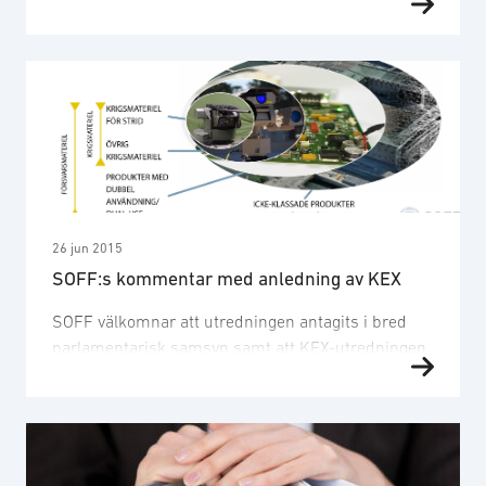
säkerhetspolitiken efter 19 år som
riksdagsledamot. Bland annat har han varit
ordförande i utrikesutskottet, EU-nämnden och
konstitutionsutskottet. Vid sidan av detta har
Göran även varit styrelseordförande för SIPRI samt
ordförande för OSSE:s parlamentariska församling
(Bilden visar Robert Limmergård
Generalsekreterare SOFF och Göran Lennmarker)
26 jun 2015
SOFF:s kommentar med anledning av KEX
SOFF välkomnar att utredningen antagits i bred
parlamentarisk samsyn samt att KEX-utredningen
framhåller att den säkerhets- och
försvarsindustriella basen utgör ett viktigt
säkerhets- och försvarspolitiskt värde. Vidare
välkomnar vi att beslut kopplade till
försvarsmaterielexport kommer att omges av