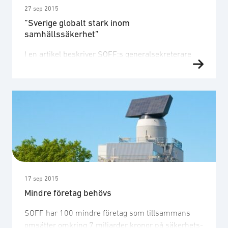
27 sep 2015
”Sverige globalt stark inom
samhällssäkerhet”
I en artikel beskriver SOFF:s generalsekreterare
Robert Limmergård marknaden för
samhällssäkerhet och resonerar om de
kompetenser som företag i Sverige besitter. Läs
mer om föreningens arbete med fokusområdet
Samhällssäkerhet här.
17 sep 2015
Mindre företag behövs
SOFF har 100 mindre företag som tillsammans
omsätter omkring 7 miljarder kronor på säkerhets-