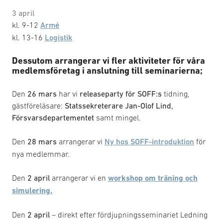
3 april
kl. 9-12
Armé
kl. 13-16
Logistik
Dessutom arrangerar vi fler aktiviteter för våra
medlemsföretag i anslutning till seminarierna;
Den
26 mars
har vi
releaseparty för SOFF:s
tidning,
gästföreläsare:
Statssekreterare Jan-Olof Lind,
Försvarsdepartementet
samt mingel.
Den
28 mars
arrangerar vi
Ny hos SOFF-introduktion
för
nya medlemmar.
Den
2 april
arrangerar vi en
workshop om träning och
simulering.
Den
2 april
– direkt efter fördjupningsseminariet Ledning