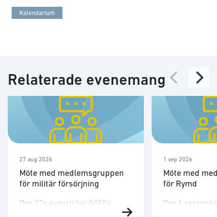
Kalendarium
Relaterade evenemang
27 aug 2026
1 sep 2026
Möte med medlemsgruppen
Möte med me
för militär försörjning
för Rymd
Den 27e augusti har SOFFs
Den 1 septembe
medlemsgrupp för militär
medlemsgruppen