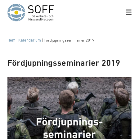
Hoppa till innehåll
Hem
|
Kalendarium
|
Fördjupningsseminarier 2019
Fördjupningsseminarier 2019