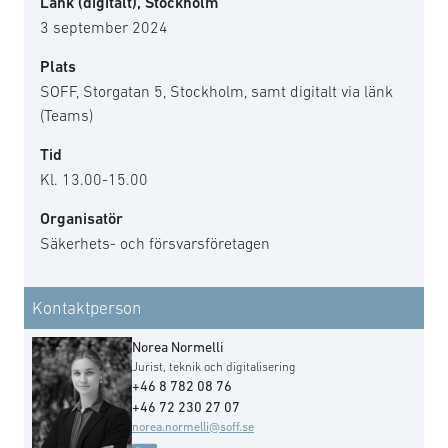
Länk (digitalt), Stockholm
3 september 2024
Plats
SOFF, Storgatan 5, Stockholm, samt digitalt via länk
(Teams)
Tid
Kl. 13.00-15.00
Organisatör
Säkerhets- och försvarsföretagen
Kontaktperson
Norea Normelli
Jurist, teknik och digitalisering
+46 8 782 08 76
+46 72 230 27 07
norea.normelli@soff.se