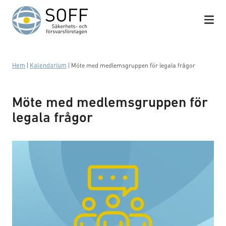
Hoppa till innehåll
Hem
|
Kalendarium
|
Möte med medlemsgruppen för legala frågor
Möte med medlemsgruppen för
legala frågor