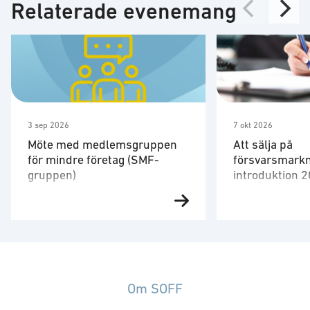
Relaterade evenemang
3 sep 2026
7 okt 2026
Möte med medlemsgruppen
Att sälja på
för mindre företag (SMF-
försvarsmarkn
gruppen)
introduktion 
Den 3 september har SMF-
Affärer på för
gruppen sitt fjärde möte för året.
har vissa karakt
Vid denna träff bjuder SMF-
och andra regel
gruppen in övriga SOFF-
normalt styr ma
medlemmar till delar av
tillämpliga och 
programmet i samband med
Några exempel ä
Om SOFF
medlemsgruppsmötet i Lund. För
särskilda uppha