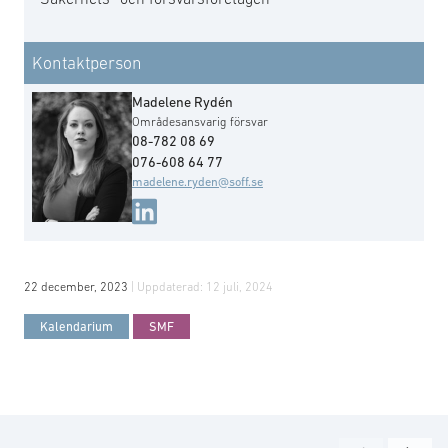
Kontaktperson
Madelene Rydén
Områdesansvarig försvar
08-782 08 69
076-608 64 77
madelene.ryden@soff.se
22 december, 2023
| Uppdaterad:
12 juli, 2024
Kalendarium
SMF