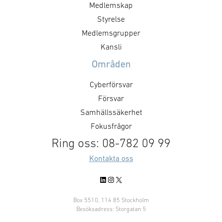
Medlemskap
er som enbart vill delta i
specifika
mötesdelen finns möjlighet att
avtalsvillkor, ex
Styrelse
ansluta digitalt under den första
sekretess. Hur s
Medlemsgrupper
timmen. Preliminär agenda:
ramverket ut? Fö
Kansli
Observera att SMF-mötet är för
marknaden kräv
Områden
gruppens medlemmar, men vi …
öppenhet. För S
viktig del i vårt
Cyberförsvar
Försvar
Samhällssäkerhet
Fokusfrågor
Ring oss: 08-782 09 99
Kontakta oss
LinkedIn
Instagram
X
Box 5510, 114 85 Stockholm
Besöksadress: Storgatan 5