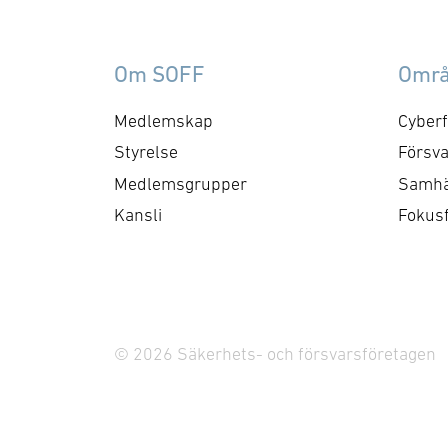
om utredningens
bu
betydelse: ”Framför allt
til
frågan om internationella
be
Om SOFF
Omr
materielsamarbeten kan
dä
komma att påverka vår …
sä
Medlemskap
Cyberf
di
Styrelse
Försva
Medlemsgrupper
Samhä
Kansli
Fokus
© 2026 Säkerhets- och försvarsföretagen