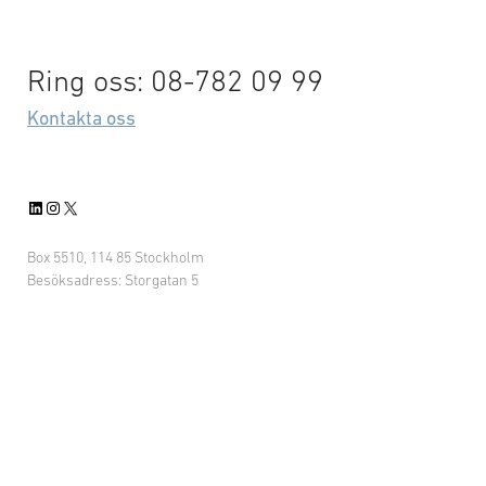
arbetade på …
Ring oss: 08-782 09 99
en
Kontakta oss
LinkedIn
Instagram
X
Box 5510, 114 85 Stockholm
Besöksadress: Storgatan 5