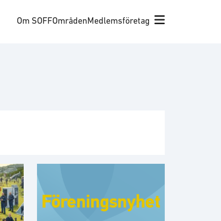
Om SOFF
Områden
Medlemsföretag