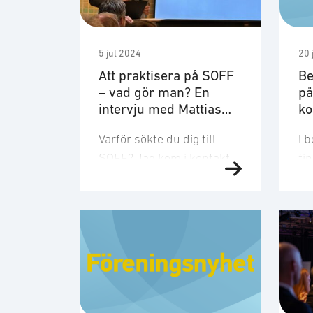
5 jul 2024
20 
Att praktisera på SOFF
Be
– vad gör man? En
på
intervju med Mattias
ko
Levin
Varför sökte du dig till
I 
SOFF? Jag kom i kontakt
fi
med SOFF via den mentor
be
jag hade via
de
Försvarshögskolan. Jag
se
hade sen tidigare
my
erfarenhet av
fö
branschorganisationer
se
men fick av henne en bild
fi
av hur SOFF arbetade.
be