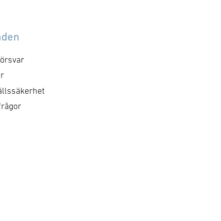
dgetbeslut med mera –
Nato-myndigheter som
l att politiker fattar
exempelvis NSPA och
slut om enskilda affärer
NCIA genomför. Företag
åden
r försvars- och
kan också få tillgång till
kerhetsföretag kan vara
örsvar
flera viktiga …
rekt eller …
r
llssäkerhet
frågor