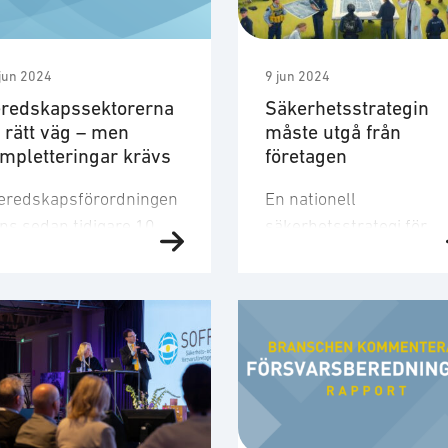
jun 2024
9 jun 2024
redskapssektorerna
Säkerhetsstrategin
 rätt väg – men
måste utgå från
mpletteringar krävs
företagen
beredskapsförordningen
En nationell
nns sedan tidigare 10
säkerhetsstrategi för
redskapssektorer där
Sverige måste vila på at
t i varje sektor finns en
näringsliv och företag
ktorsansvarig
engageras. Det beror på
ndighet, som ansvarar
att avreglering,
r samordningen inom
globalisering och
ktorn. Inom varje sektor
digitalisering har medfö
nns sedan
omfattande strukturell
redskapsmyndigheter,
förändringar i samhället