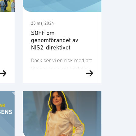
23 maj 2024
SOFF om
genomförandet av
NIS2-direktivet
Dock ser vi en risk med att
tillsynsansvaret fördelas
t
över flera myndigheter,
vilket kan leda till
ekonomisk och praktisk
ineffektivitet. Vi
understryker vikten av att
rt
tillsynsmyndigheterna
a
koordinerar sina
.
föreskrifter för att undvika