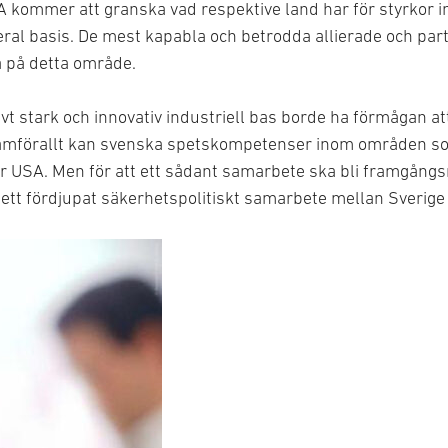
A kommer att granska vad respektive land har för styrkor 
eral basis. De mest kapabla och betrodda allierade och part
 på detta område.
vt stark och innovativ industriell bas borde ha förmågan at
amförallt kan svenska spetskompetenser inom områden som
ör USA. Men för att ett sådant samarbete ska bli framgångsr
m ett fördjupat säkerhetspolitiskt samarbete mellan Sverige