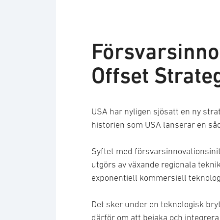
Försvarsinnov
Offset Strate
USA har nyligen sjösatt en ny strat
historien som USA lanserar en såd
Syftet med försvarsinnovationsiniti
utgörs av växande regionala tekni
exponentiell kommersiell teknolog
Det sker under en teknologisk brytn
därför om att bejaka och integrer