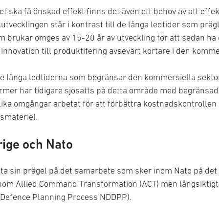
vet ska få önskad effekt finns det även ett behov av att eff
tvecklingen står i kontrast till de långa ledtider som prä
 brukar omges av 15-20 år av utveckling för att sedan ha en 
n innovation till produktifering avsevärt kortare i den komme
e långa ledtiderna som begränsar den kommersiella sektorns
ormer har tidigare sjösatts på detta område med begränsa
ika omgångar arbetat för att förbättra kostnadskontrollen 
smateriel.
ige och Nato
tta sin prägel på det samarbete som sker inom Nato på det 
inom Allied Command Transformation (ACT) men långsiktigt
 Defence Planning Process NDDPP).