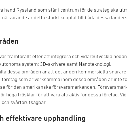
dra hand Ryssland som står i centrum för de strategiska ut
ör närvarande är detta starkt kopplat till båda dessa länder
mråden
ävar framförallt efter att integrera och vidareutveckla ne
a; Autonoma system; 3D-skrivare samt Nanoteknologi.
 dessa områden är att det är den kommersiella snarare ä
de företag som är verksamma inom dessa områden är inte för
sse för den amerikanska försvarsmarkanden. Försvarsmark
för höga trösklar för att vara attraktiv för dessa företag. V
d och svårförutsägbar.
h effektivare upphandling