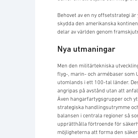
Behovet av en ny offsetstrategi är 
skydda den amerikanska kontinente
delar av världen genom framskjutn
Nya utmaningar
Men den militärtekniska utvecklin
flyg-, marin- och armébaser som U
utomlands i ett 100-tal länder. D
angripas på avstånd utan att anfal
Även hangarfartygsgrupper och ytst
strategiska handlingsutrymme och 
balansen i centrala regioner så so
upprätthålla förtroende för säkerhe
möjligheterna att forma den säkerh