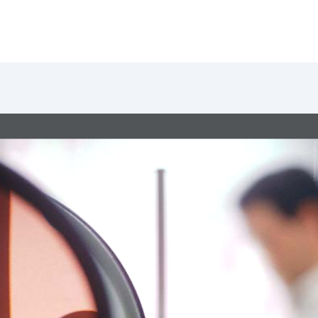
© Swerea/Patrik Svedberg