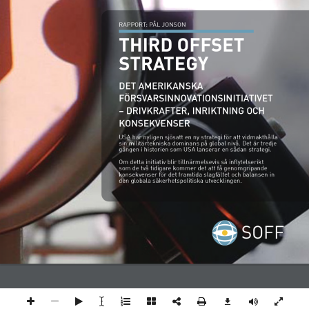
RAPPORT: PÅL JONSON
THIRD OFFSET 
STRATEGY
DET AMERIKANSKA 
FÖRSVARSINNOVATIONSINITIATIVET 
– DRIVKRAFTER, INRIKTNING OCH 
KONSEKVENSER
USA har nyligen sjösatt en ny strategi för att vidmakthålla 
sin militärtekniska dominans på global nivå. Det är tredje 
gången i historien som USA lanserar en sådan strategi. 
Om detta initiativ blir tillnärmelsevis så inflytelserikt 
som de två tidigare kommer det att få genomgripande 
konsekvenser för det framtida slagfältet och balansen in 
den globala säkerhetspolitiska utvecklingen.