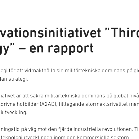
ationsinitiativet ”Thir
gy” – en rapport
egi för att vidmakthålla sin militärtekniska dominans på glo
an strategi.
ativet är att säkra militärtekniska dominans på global nivå. 
kdrivna hotbilder (A2AD), tilltagande stormaktsrivalitet m
iutveckling.
ingstid på väg mot den fjärde industriella revolutionen. Till
a teknologiutvecklingen inom den kommersiella sektorn.