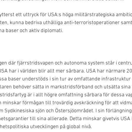
ytterst ett uttryck för USA:s höga militärstrategiska ambiti
n, kunna bedriva uthålliga anti-terroristoperationer samt 
a baser och aktiv diplomati.
gen där fjärrstridsvapen och autonoma system står i centr
SA har i världen blir allt mer sårbara. USA har närmare 2
essa baser understöds i sin tur av omfattande infrastruktu
laren behöver sätta in markstridsförband och utsätta sina 
ridsfartyg är i allt högre omfattning sårbara för dessa va
minskar förmågan till trovärdig avskräckning för att vidm
m Sydkinesiska sjön och Östersjöområdet. I sin förlängning
tsgarantier till sina allierade. Detta minskar givetvis USA 
etspolitiska utvecklingen på global nivå.