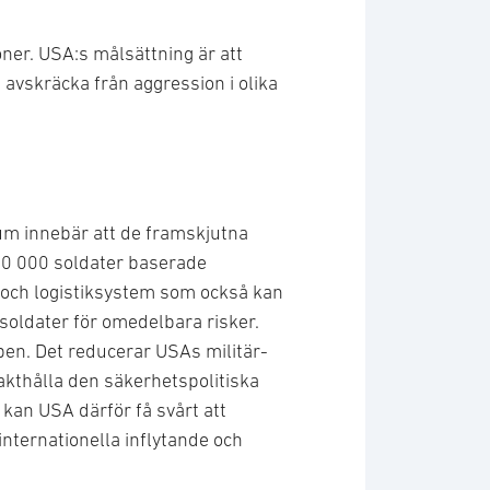
oner. USA:s målsättning är att
avskräcka från aggression i olika
um innebär att de framskjutna
00 000 soldater baserade
r och logistiksystem som också kan
soldater för omedelbara risker.
pen. Det reducerar USAs militär-
akthålla den säkerhetspolitiska
 kan USA därför få svårt att
internationella inflytande och