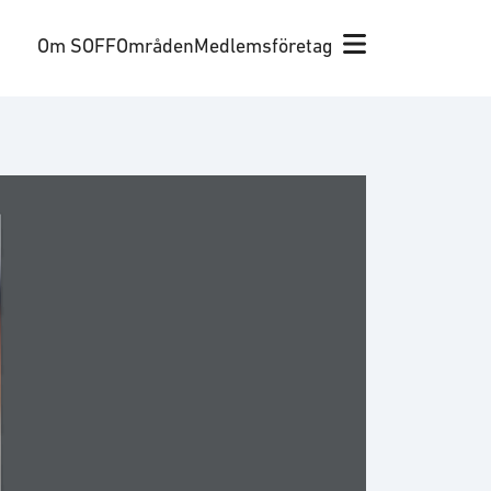
Om SOFF
Områden
Medlemsföretag