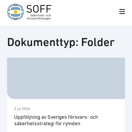
Hoppa till innehåll
Dokumenttyp:
Folder
2 jul 2026
Uppföljning av Sveriges försvars- och
säkerhetsstrategi för rymden