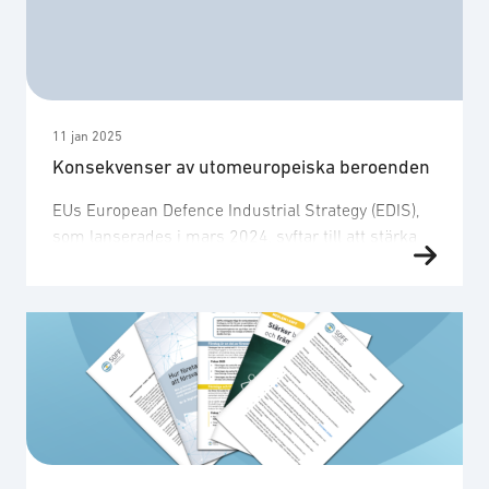
öppen och konkurrensutsatt försvarsmarknad.
11 jan 2025
Konsekvenser av utomeuropeiska beroenden
EUs European Defence Industrial Strategy (EDIS),
som lanserades i mars 2024, syftar till att stärka
EUs försvarsförmåga fram till 2035. Strategin
innehåller tydliga mål för medlemsländerna där
minst 50 % av försvarsinvesteringarna redan året
2030 ska upphandlas från europeiska leverantörer
och att denna andel ska öka till 60 % senast år
2035. Målen är ambitiösa …