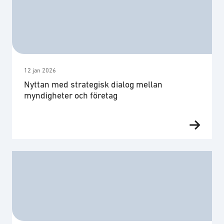
upprätthålla driften vid kris och krig. Samverkan
sker i dialog med riksdag och regering på nationell
nivå och med länsstyrelser och kommuner på
regional och lokal nivå. …
12 jan 2026
Nyttan med strategisk dialog mellan
myndigheter och företag