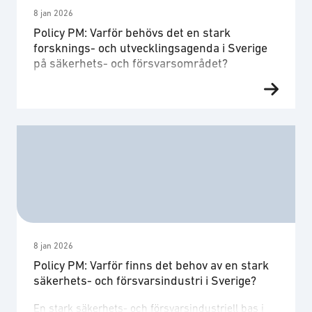
8 jan 2026
Policy PM: Varför behövs det en stark
forsknings- och utvecklingsagenda i Sverige
på säkerhets- och försvarsområdet?
Den säkerhets- och försvarsindustriella bas som
är verksam i Sverige är mycket forsknings- och
utvecklingsintensiv. Framgångarna på relativt nya
marknader, så som i till exempel Sydamerika och
Asien, genererar förväntningar på
teknologiöverföringar. Det medför att svensk
teknologi snabbt slungas ut till andra länder och
företag. För att en sådan utveckling ska vara
hållbar i längden …
8 jan 2026
Policy PM: Varför finns det behov av en stark
säkerhets- och försvarsindustri i Sverige?
En stark säkerhets- och försvarsindustriell bas i