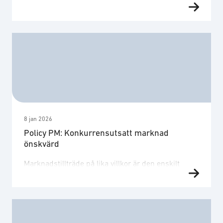
Sverige bidrar till försvars- och säkerhetspolitisk
handlingsfrihet, ökat internationellt inflytande och
stärker Sveriges konkurrenskraft som en
högteknologisk nation i världsklass.
8 jan 2026
Policy PM: Konkurrensutsatt marknad
önskvärd
Marknadstillträde på lika villkor är den enskilt
viktigaste prioriteringen för SOFF. De svenska
företagen är exportorienterade och
konkurrenskraftiga på den internationella
marknaden och har därför allt att vinna på en mer