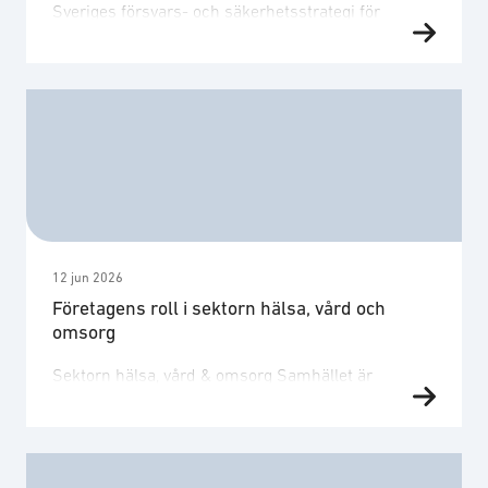
Sveriges försvars- och säkerhetsstrategi för
rymden var ett viktigt steg för att etablera
rymdområdet som en del av svensk försvars- och
säkerhetspolitik. Strategin beslutades den 4 juli
2024 och publicerades den 5 juli 2024.
Regeringen anger att det övergripande målet är att
säkerställa Sveriges försvars- och
säkerhetsintressen i och genom rymden.
Regeringens pressmeddelande Strategin har …
12 jun 2026
Företagens roll i sektorn hälsa, vård och
omsorg
Sektorn hälsa, vård & omsorg Samhället är
beroende av ett antal viktiga samhällsfunktioner.
De viktigaste funktionerna är organiserade i
beredskapssektorer, där sammanlagt 60 stycken
beredskapsmyndigheter samverkar för att