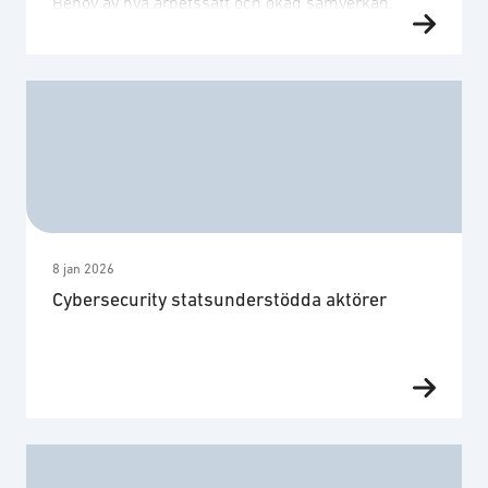
Behov av nya arbetssätt och ökad samverkan.
8 jan 2026
Cybersecurity statsunderstödda aktörer