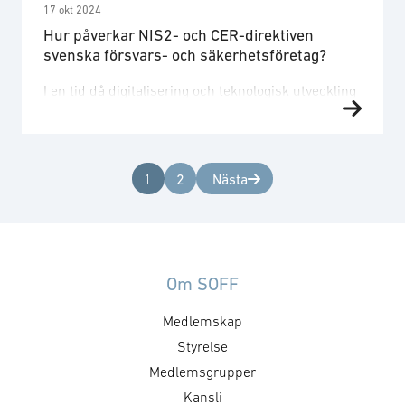
17 okt 2024
Hur påverkar NIS2- och CER-direktiven
svenska försvars- och säkerhetsföretag?
I en tid då digitalisering och teknologisk utveckling
fortskrider i snabb takt blir cybersäkerhet allt
viktigare, särskilt för företag inom försvars- och
säkerhetssektorn. Dessa företag hanterar vanligen
känslig information och kritisk infrastruktur som
Nästa
1
2
utgör attraktiva mål för cyberangrepp. Utöver
cyberhot möter företag också andra ökande hot,
såsom andra former av hybridhot, antagonistiska
hot och naturkatastrofer. …
Om SOFF
Medlemskap
Styrelse
Medlemsgrupper
Kansli