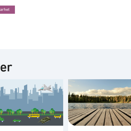
barhet
ter