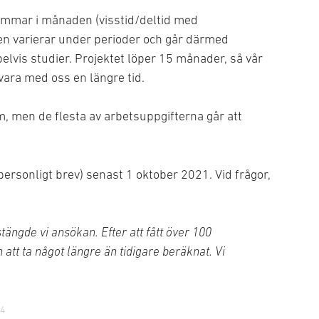
timmar i månaden (visstid/deltid med
en varierar under perioder och går därmed
vis studier. Projektet löper 15 månader, så vår
 vara med oss en längre tid.
lm, men de flesta av arbetsuppgifterna går att
ersonligt brev) senast 1 oktober 2021. Vid frågor,
stängde vi ansökan. Efter att fått över 100
tt ta något längre än tidigare beräknat. Vi
24