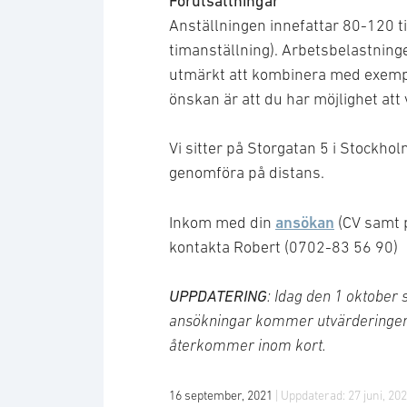
Förutsättningar
Anställningen innefattar 80-120 
timanställning). Arbetsbelastning
utmärkt att kombinera med exempel
önskan är att du har möjlighet att
Vi sitter på Storgatan 5 i Stockho
genomföra på distans.
ansökan
Inkom med din
(CV samt p
kontakta Robert (0702-83 56 90)
UPPDATERING
: Idag den 1 oktober 
ansökningar kommer utvärderingen a
återkommer inom kort.
16 september, 2021
| Uppdaterad:
27 juni, 20