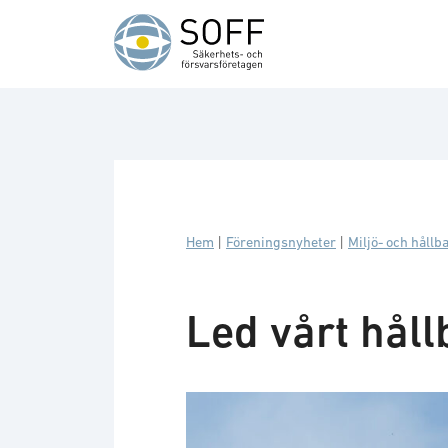
Hoppa till innehåll
Hem
|
Föreningsnyheter
|
Miljö- och hållb
Led vårt håll