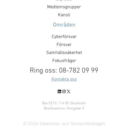
kontakta Ronja Ahlberg
som EU:s taxon
Medlemsgrupper
hållbarhetsrapp
Kansli
fungerar som en
Områden
med myndighet
intressenter. D
Cyberförsvar
kallelse sänds u
Försvar
mer information
Samhällssäkerhet
kontakta Norea 
Fokusfrågor
Ring oss: 08-782 09 99
Kontakta oss
LinkedIn
Instagram
X
Box 5510, 114 85 Stockholm
Besöksadress: Storgatan 5
© 2026 Säkerhets- och försvarsföretagen