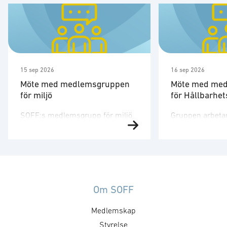
15 sep 2026
16 sep 2026
Möte med medlemsgruppen
Möte med me
för miljö
för Hållbarhet
SOFF:s medlemsgrupp för miljö
Gruppen arbeta
arbetar med miljörelaterade
hållbarhetsfråg
risker och möjligheter inom
försvarssektorn
försvarssektorn, med fokus på
klimatpåverkan, 
samtliga aktuella miljöområden
resurseffektivite
såsom kemikalier, farliga ämnen,
antikorruptiont
materialval, cirkuläritet,
ansvarsfull fin
Om SOFF
biodiversitet och klimatpåverkan.
stärker företag
Medlemskap
Kallelse sänds ut av kansliet. För
konkurrenskraft
mer information, vänligen
Styrelse
analysera och p