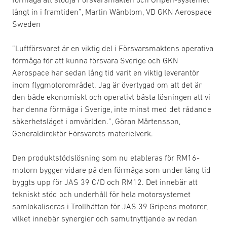
långt in i framtiden”, Martin Wänblom, VD GKN Aerospace
Sweden
”Luftförsvaret är en viktig del i Försvarsmaktens operativa
förmåga för att kunna försvara Sverige och GKN
Aerospace har sedan lång tid varit en viktig leverantör
inom flygmotorområdet. Jag är övertygad om att det är
den både ekonomiskt och operativt bästa lösningen att vi
har denna förmåga i Sverige, inte minst med det rådande
säkerhetsläget i omvärlden.”, Göran Mårtensson,
Generaldirektör Försvarets materielverk.
Den produktstödslösning som nu etableras för RM16-
motorn bygger vidare på den förmåga som under lång tid
byggts upp för JAS 39 C/D och RM12. Det innebär att
tekniskt stöd och underhåll för hela motorsystemet
samlokaliseras i Trollhättan för JAS 39 Gripens motorer,
vilket innebär synergier och samutnyttjande av redan