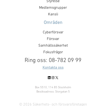
inom 18 månader. – Projektet är
möjlighet till en
Styrelse
ett bra exempel på hur GKN
därefter. Kontra
Medlemsgrupper
Aerospace och FMV tillsammans
breda konceptst
Kansli
kan utforska innovativa och
teknologiutveckl
Områden
effektiva lösningar som stärker
ochförberedand
Sveriges …
demonstrationer
Cyberförsvar
lösningar
Försvar
förframdrivning
Samhällssäkerhet
generation av st
GKNAerospace k
Fokusfrågor
att samarbeta …
Ring oss: 08-782 09 99
Kontakta oss
LinkedIn
Instagram
X
Box 5510, 114 85 Stockholm
Besöksadress: Storgatan 5
© 2026 Säkerhets- och försvarsföretagen