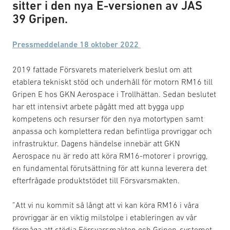
sitter i den nya E-versionen av JAS
39 Gripen.
Pressmeddelande 18 oktober 2022
2019 fattade Försvarets materielverk beslut om att
etablera tekniskt stöd och underhåll för motorn RM16 till
Gripen E hos GKN Aerospace i Trollhättan. Sedan beslutet
har ett intensivt arbete pågått med att bygga upp
kompetens och resurser för den nya motortypen samt
anpassa och komplettera redan befintliga provriggar och
infrastruktur. Dagens händelse innebär att GKN
Aerospace nu är redo att köra RM16-motorer i provrigg,
en fundamental förutsättning för att kunna leverera det
efterfrågade produktstödet till Försvarsmakten.
”Att vi nu kommit så långt att vi kan köra RM16 i våra
provriggar är en viktig milstolpe i etableringen av vår
förmåga att stödja Försvarsmakten och Gripen-systemet