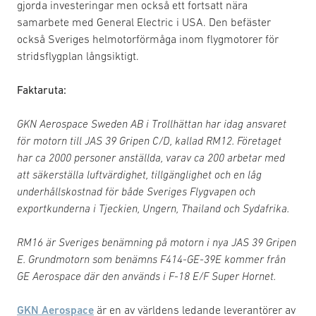
gjorda investeringar men också ett fortsatt nära
samarbete med General Electric i USA. Den befäster
också Sveriges helmotorförmåga inom flygmotorer för
stridsflygplan långsiktigt.
Faktaruta:
GKN Aerospace Sweden AB i Trollhättan har idag ansvaret
för motorn till JAS 39 Gripen C/D, kallad RM12. Företaget
har ca 2000 personer anställda, varav ca 200 arbetar med
att säkerställa luftvärdighet, tillgänglighet och en låg
underhållskostnad för både Sveriges Flygvapen och
exportkunderna i Tjeckien, Ungern, Thailand och Sydafrika.
RM16 är Sveriges benämning på motorn i nya JAS 39 Gripen
E. Grundmotorn som benämns F414-GE-39E kommer från
GE Aerospace där den används i F-18 E/F Super Hornet.
GKN Aerospace
är en av världens ledande leverantörer av