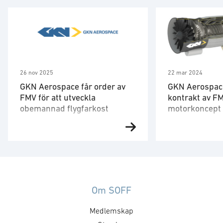
26 nov 2025
22 mar 2024
GKN Aerospace får order av
GKN Aerospace
FMV för att utveckla
kontrakt av FM
obemannad flygfarkost
motorkoncept 
stridsflyg
GKN Aerospace har erhållit en
GKN Aerospace h
order av Försvarets materielverk
beställning från
(FMV) att utveckla och
Materielverk (FM
demonstrera en obemannad
genomföra konce
flygfarkost och tillhörande
avancerade fra
turbojetmotor. Ordervärdet
för attstödja fr
Om SOFF
uppgår till cirka 150 miljoner
stridsflygsystem
Medlemskap
kronor och ska demonstreras
under två år, 2