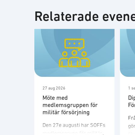
Relaterade eve
27 aug 2026
1 s
Möte med
Di
medlemsgruppen för
Fö
militär försörjning
Frå
Den 27e augusti har SOFFs
gör
medlemsgrupp för militär
fö