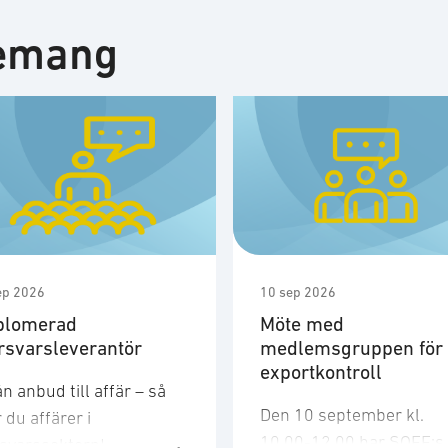
nemang
ep 2026
10 sep 2026
plomerad
Möte med
rsvarsleverantör
medlemsgruppen för
exportkontroll
n anbud till affär – så
Den 10 september kl.
 du affärer i
10.00-12.00 har SOFF:s
rsvarssektorn!