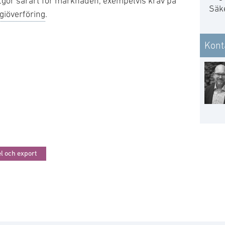
tgör särart för marknaden, exempelvis krav på
Säk
giöverföring
.
Kont
l och export