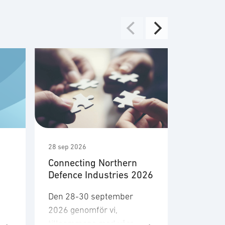
28 sep 2026
30 sep 20
Connecting Northern
Nato In
Defence Industries 2026
Days 2
Den 28-30 september
Tillsam
2026 genomför vi,
Försvare
tillsammans med våra
(FMV) arr