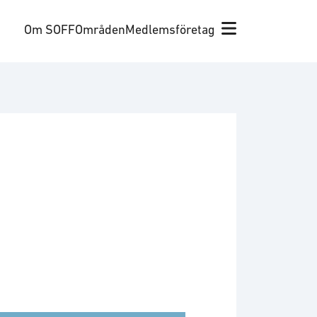
Om SOFF
Områden
Medlemsföretag
a