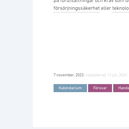
på förutsättningar och krav som u
försörjningssäkerhet
eller
teknolo
7 november, 2023
| Uppdaterad:
12 juli, 2024
Kalendarium
Försvar
Hande