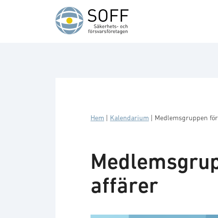
Hoppa till innehåll
Hem
|
Kalendarium
|
Medlemsgruppen för i
Medlemsgrupp
affärer