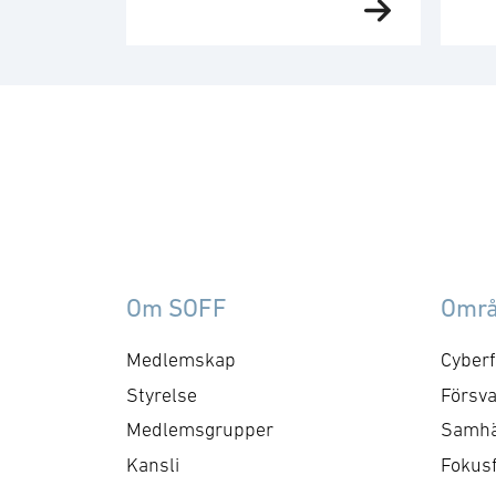
försörjning möte. SOFF:s
Fö
medlemsgrupp för militär
sn
försörjning arbetar med
ge
frågor som
fö
rör upphandling, försörjningssäkerhet 
att
förmågebehov, med
lev
särskild tonvikt på
fö
samverkan med FMV och
Sv
Försvarsmakten. Gruppen
Na
behandlar både nuvarande
för
Om SOFF
Omr
och framtida behov och har
inr
kontaktytor centralt hos
tot
Medlemskap
Cyberf
myndigheter och
sna
Styrelse
Försva
försvarsgrenar. Syftet är
sk
Medlemsgrupper
Samhä
att utforma positioner och
fö
Kansli
Fokus
bereda remisser och
An