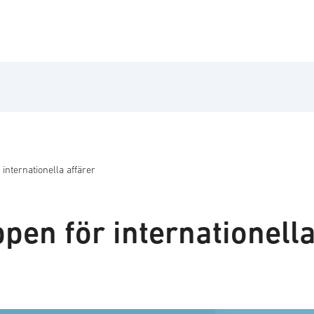
nternationella affärer
en för internationell