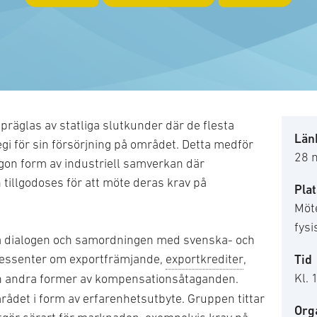
präglas av statliga slutkunder där de flesta
Länk
egi för sin försörjning på området. Detta medför
28 
gon form av industriell samverkan där
tillgodoses för att möte deras krav på
Plat
Möte
fysi
ma dialogen och samordningen med svenska- och
ressenter om exportfrämjande,
exportkrediter
,
Tid
Kl. 
 andra former av kompensationsåtaganden.
ådet i form av erfarenhetsutbyte. Gruppen tittar
Org