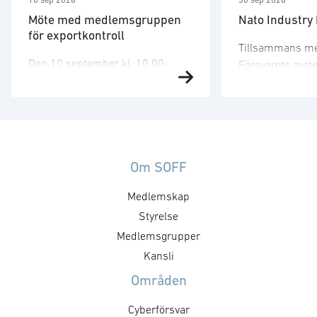
10 sep 2026
30 sep 2026
Möte med medlemsgruppen
Nato Industry
för exportkontroll
Tillsammans m
Den 10 september kl. 10.00-
Försvarets mate
12.00 har SOFF:s medlemsgrupp
arrangera vi ett
för exportkontroll möte. Gruppen
tvådagarssemin
arbetar företrädelsevis med
på Sveriges rol
tekniska och legala aspekter
Nato. Seminarie
inom exportkontrollområdet.
den 30 septembe
Kallelse och agenda sänds ut av
Om SOFF
vänder sig till f
SOFF:s kansli. Mötet kommer att
en bättre förstå
Medlemskap
diskutera bl.a. förslag till
fungerar, vilka 
skrivelser. För mer information,
Styrelse
och krav som 
vänligen, kontakta: Victor
innebär, samt vi
Medlemsgrupper
Mukherji. Läs mer om
som öppnas i …
Kansli
föreningens arbete med
Områden
exportfrågor.
Cyberförsvar