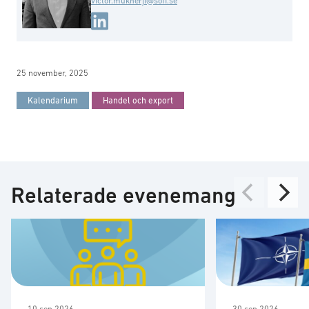
victor.mukherji@soff.se
25 november, 2025
Kalendarium
Handel och export
Relaterade evenemang