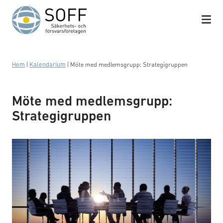
Hoppa till innehåll
Hem
|
Kalendarium
|
Möte med medlemsgrupp: Strategigruppen
Möte med medlemsgrupp:
Strategigruppen
Förhandling och upphandling