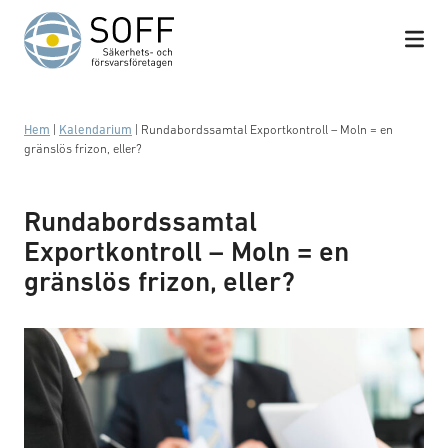
Hoppa till innehåll
Hem
|
Kalendarium
|
Rundabordssamtal Exportkontroll – Moln = en
gränslös frizon, eller?
Rundabordssamtal
Exportkontroll – Moln = en
gränslös frizon, eller?
Business meeting with work on contract