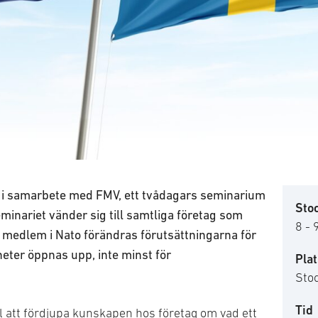
 i samarbete med FMV, ett tvådagars seminarium
Sto
inariet vänder sig till samtliga företag som
8 - 
medlem i Nato förändras förutsättningarna för
eter öppnas upp, inte minst för
Plat
Sto
Tid
l att fördjupa kunskapen hos företag om vad ett