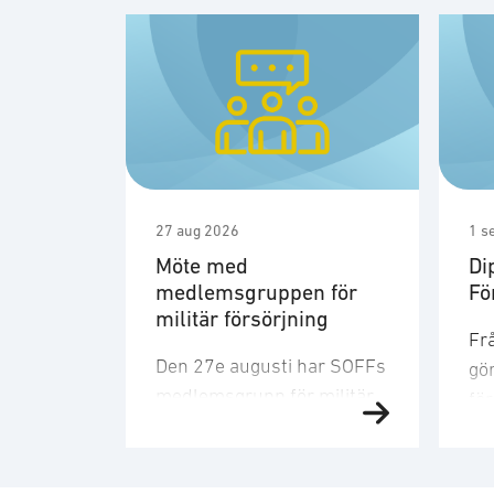
27 aug 2026
1 s
Möte med
Di
medlemsgruppen för
Fö
militär försörjning
Frå
Den 27e augusti har SOFFs
gör
medlemsgrupp för militär
fö
försörjning möte. SOFF:s
Fö
medlemsgrupp för militär
sn
försörjning arbetar med
ge