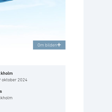
Om bilden
ckholm
9 oktober 2024
s
ckholm