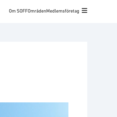
Om SOFF
Områden
Medlemsföretag