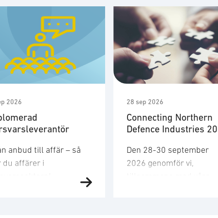
ep 2026
28 sep 2026
plomerad
Connecting Northern
rsvarsleverantör
Defence Industries 2
n anbud till affär – så
Den 28-30 september
 du affärer i
2026 genomför vi,
rsvarssektorn!
tillsammans med våra
rsvarsmarknaden växer
systerföreningar ADS, P
abbt och den här kursen
den fjärde upplagan av
r dig verktygen och
”Connecting businesses 