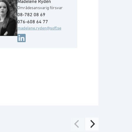
Madelene Rydén
Områdesansvarig försvar
08-782 08 69
076-608 64 77
madelene.ryden@soff.se