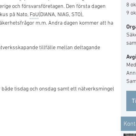
8 ok
rige och försvarsföretagen. Den första dagen
9 ok
okus på Nato,
FoU
(DIANA, NIAG, STO),
äkerhetsfrågor m.m. Andra dagen kommer att ha
Org
.
Säke
sam
ätverksskapande tillfälle mellan deltagande
Avgi
Med
Anna
Samt
 både tisdag och onsdag samt ett nätverksmingel
T
Kont