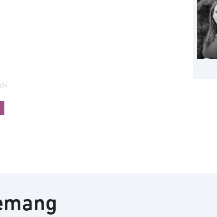
024
nemang