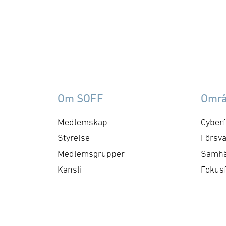
frågor som
fö
rör upphandling, försörjningssäkerhet 
att
förmågebehov, med
lev
särskild tonvikt på
fö
samverkan med FMV och
Sv
Försvarsmakten. Gruppen
Na
behandlar både nuvarande
för
Om SOFF
Omr
och framtida behov och har
inr
kontaktytor centralt hos
tot
Medlemskap
Cyberf
myndigheter och
sna
Styrelse
Försva
försvarsgrenar. Syftet är
sk
Medlemsgrupper
Samhä
att utforma positioner och
fö
Kansli
Fokus
bereda remisser och
An
skrivelser …
fö