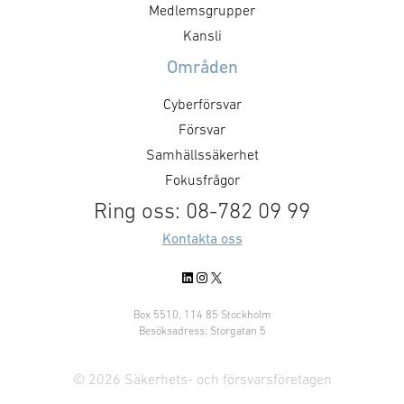
vänligen, kontakta: Victor
stöds av Försv
Medlemsgrupper
Mukherji. Läs mer om
i Storbritannien
Kansli
föreningens arbete med
Danmark och ink
Områden
exportfrågor.
seminarium och 
B2B-möten mell
Cyberförsvar
företagen. ● Ta 
Försvar
…
Samhällssäkerhet
Fokusfrågor
Ring oss: 08-782 09 99
Kontakta oss
LinkedIn
Instagram
X
Box 5510, 114 85 Stockholm
Besöksadress: Storgatan 5
© 2026 Säkerhets- och försvarsföretagen