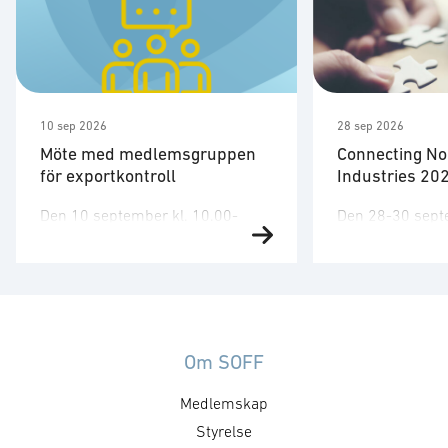
10 sep 2026
28 sep 2026
Möte med medlemsgruppen
Connecting No
för exportkontroll
Industries 20
Den 10 september kl. 10.00-
Den 28-30 sep
12.00 har SOFF:s medlemsgrupp
genomför vi, t
för exportkontroll möte. Gruppen
våra
arbetar företrädelsevis med
systerföreninga
tekniska och legala aspekter
den fjärde uppl
inom exportkontrollområdet.
”Connecting bus
Kallelse och agenda sänds ut av
military advant
Om SOFF
SOFF:s kansli. Mötet kommer att
kommer seminar
Medlemskap
diskutera bl.a. förslag till
genomföras i Lo
skrivelser. För mer information,
Styrelse
Storbritannien