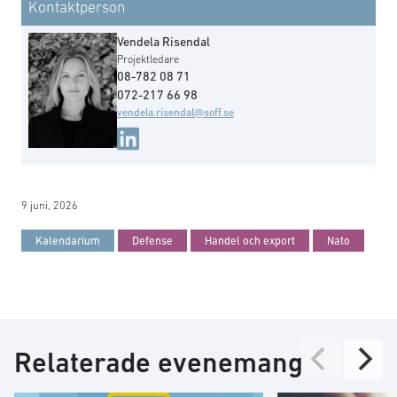
Kontaktperson
Vendela Risendal
Projektledare
08-782 08 71
072-217 66 98
vendela.risendal@soff.se
9 juni, 2026
Kalendarium
Defense
Handel och export
Nato
Relaterade evenemang