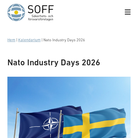
Hoppa till innehåll
Hem
|
Kalendarium
|
Nato Industry Days 2026
Nato Industry Days 2026
Flaggor: Nato och Sverige