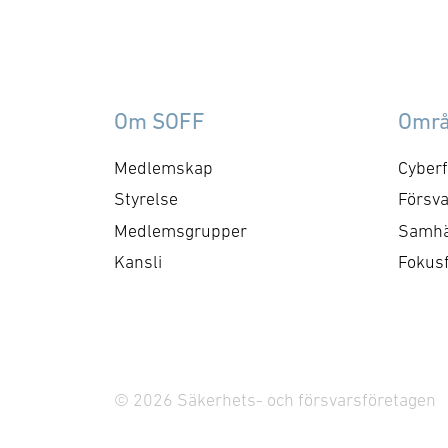
särskild tonvikt på
my
samverkan med FMV och
am
Försvarsmakten. Gruppen
ko
behandlar både nuvarande
ti
Om SOFF
Omr
och framtida behov och har
me
kontaktytor centralt hos
cyb
Medlemskap
Cyberf
myndigheter och
fo
Styrelse
Försva
försvarsgrenar. Syftet är
ry
Medlemsgrupper
Samhä
att utforma positioner och
ko
Kansli
Fokus
bereda remisser och
skrivelser …
© 2026 Säkerhets- och försvarsföretagen