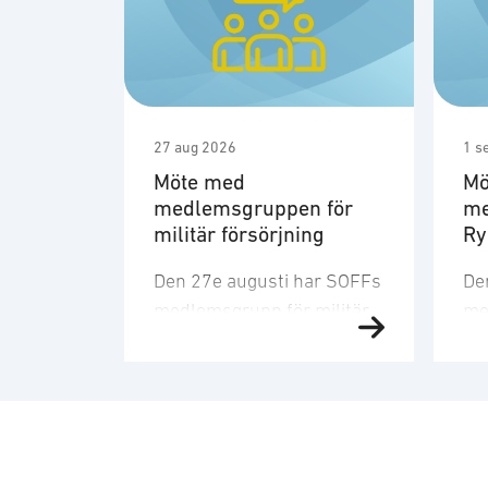
27 aug 2026
1 s
Möte med
Mö
medlemsgruppen för
me
militär försörjning
R
Den 27e augusti har SOFFs
De
medlemsgrupp för militär
me
försörjning möte. SOFF:s
sit
medlemsgrupp för militär
Me
försörjning arbetar med
fo
frågor som
ku
rör upphandling, försörjningssäkerhet 
er
förmågebehov, med
oc