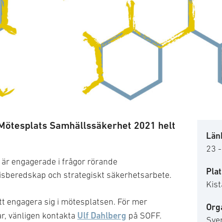
etsdirektivet
Mötesplats Samhällssäkerhet 2021 helt
Länk
23 
m är engagerade i frågor rörande
Plat
risberedskap och strategiskt säkerhetsarbete.
Kis
t engagera sig i mötesplatsen. För mer
Org
Ulf Dahlberg
r, vänligen kontakta
på SOFF.
Sve