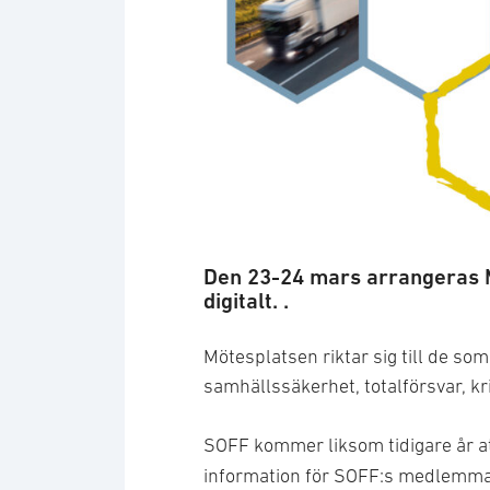
NIS nät- och informationssäkerh
Den 23-24 mars arrangeras 
digitalt. .
Mötesplatsen riktar sig till de so
samhällssäkerhet, totalförsvar, k
SOFF kommer liksom tidigare år at
information för SOFF:s medlemma