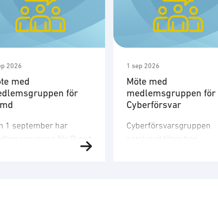
ep 2026
1 sep 2026
te med
Möte med
dlemsgruppen för
medlemsgruppen för
ymd
Cyberförsvar
n 1 september har
Cyberförsvarsgruppen
dlemsgruppen för Rymd
samlar aktörer hos
t tredje möte för året.
medlemsföretagen med
dlemsgruppen
intresse för och
kuserar på
verksamhet inom
nskapsuppbyggnad,
cyberförsvar,
och
farenhetsutbyte, nätverk
kommunikation och
h dialog med
ledningsfrågor. Gruppen