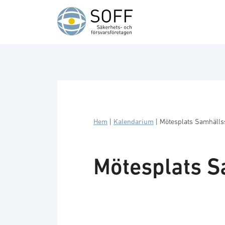
Hoppa till innehåll
Hem
|
Kalendarium
|
Mötesplats Samhälls
Mötesplats S