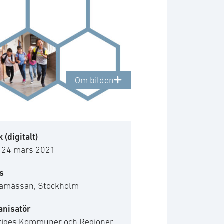
Om bilden
 (digitalt)
- 24 mars 2021
s
tamässan, Stockholm
anisatör
riges Kommuner och Regioner