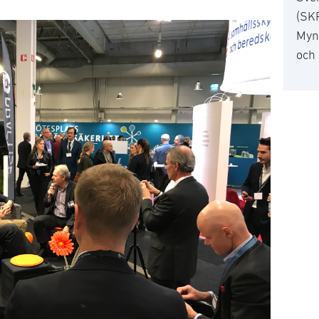
(SK
Myn
och