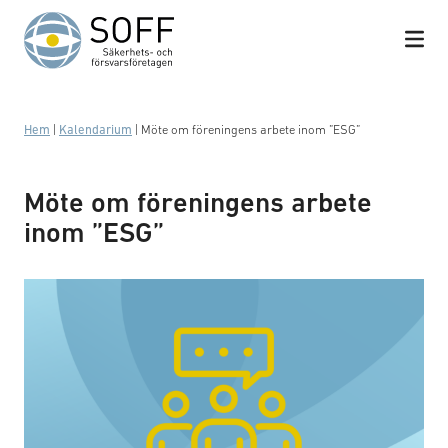
Hoppa till innehåll
Hem
|
Kalendarium
|
Möte om föreningens arbete inom ”ESG”
Möte om föreningens arbete
inom ”ESG”