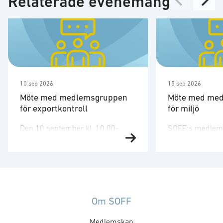
Relaterade evenemang
10 sep 2026
15 sep 2026
Möte med medlemsgruppen
Möte med me
för exportkontroll
för miljö
Den 10 september kl. 10.00-
SOFF:s medlems
12.00 har SOFF:s medlemsgrupp
arbetar med mil
för exportkontroll möte. Gruppen
risker och möjl
arbetar företrädelsevis med
försvarssektorn
tekniska och legala aspekter
samtliga aktuel
inom exportkontrollområdet.
såsom kemikalie
Kallelse och agenda sänds ut av
materialval, cirk
Om SOFF
SOFF:s kansli. Mötet kommer att
biodiversitet oc
Medlemskap