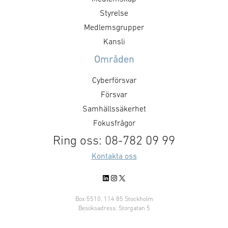
diskutera bl.a. förslag till
Kallelse sänds u
skrivelser. För mer information,
Styrelse
mer information
vänligen, kontakta: Victor
kontakta Ronja 
Medlemsgrupper
Mukherji. Läs mer om
Kansli
föreningens arbete med
Områden
exportfrågor.
Cyberförsvar
Försvar
Samhällssäkerhet
Fokusfrågor
Ring oss: 08-782 09 99
Kontakta oss
LinkedIn
Instagram
X
Box 5510, 114 85 Stockholm
Besöksadress: Storgatan 5