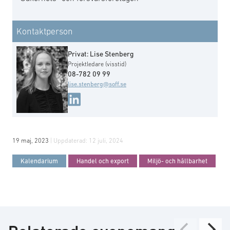
Kontaktperson
Privat: Lise Stenberg
Projektledare (visstid)
08-782 09 99
lise.stenberg@soff.se
19 maj, 2023
| Uppdaterad:
12 juli, 2024
Kalendarium
Handel och export
Miljö- och hållbarhet