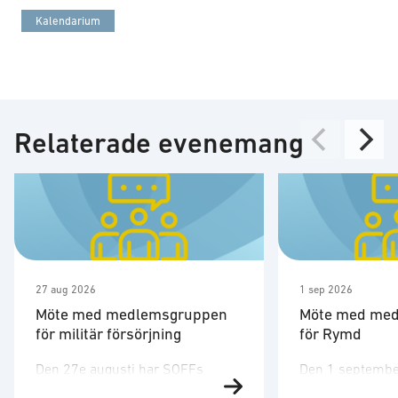
Kalendarium
Relaterade evenemang
27 aug 2026
1 sep 2026
Möte med medlemsgruppen
Möte med me
för militär försörjning
för Rymd
Den 27e augusti har SOFFs
Den 1 septembe
medlemsgrupp för militär
medlemsgruppen