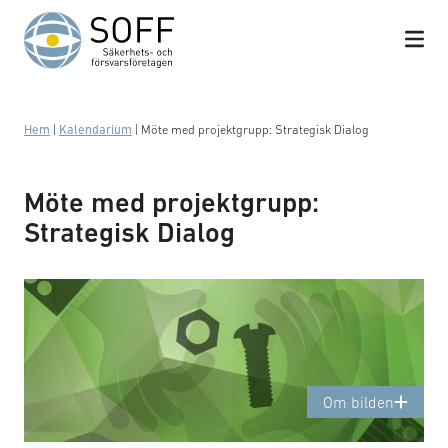
Hoppa till innehåll
Hem
|
Kalendarium
|
Möte med projektgrupp: Strategisk Dialog
Möte med projektgrupp:
Strategisk Dialog
Standardisering - viktigt för branschen
Om bilden