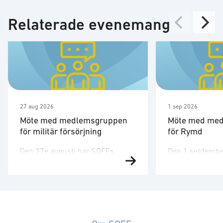
Relaterade evenemang
27 aug 2026
1 sep 2026
Möte med medlemsgruppen
Möte med me
för militär försörjning
för Rymd
Den 27e augusti har SOFFs
Den 1 septembe
medlemsgrupp för militär
medlemsgruppen
försörjning möte. SOFF:s
tredje möte för å
medlemsgrupp för militär
Medlemsgruppen
försörjning arbetar med frågor
kunskapsuppby
som
erfarenhetsutby
rör upphandling, försörjningssäkerhet och
dialog med myn