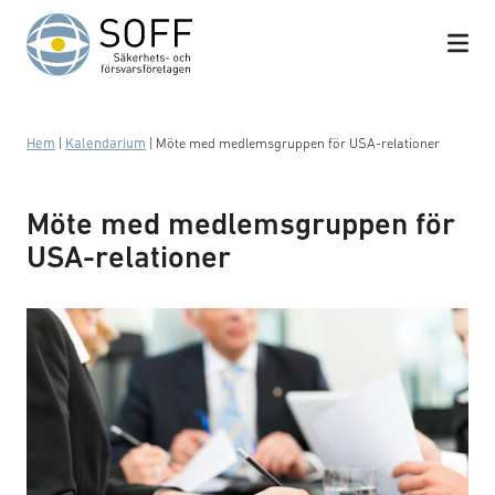
Hoppa till innehåll
Hem
|
Kalendarium
|
Möte med medlemsgruppen för USA-relationer
Möte med medlemsgruppen för
USA-relationer
Business meeting with work on contract