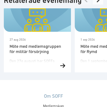
Relaterade evenemang
27 aug 2026
1 sep 2026
Möte med medlemsgruppen
Möte med me
för militär försörjning
för Rymd
Den 27e augusti har SOFFs
Den 1 septembe
medlemsgrupp för militär
medlemsgruppen
försörjning möte. SOFF:s
tredje möte för å
medlemsgrupp för militär
Medlemsgruppen
försörjning arbetar med frågor
kunskapsuppby
som
erfarenhetsutby
rör upphandling, försörjningssäkerhet och
dialog med myn
Om SOFF
förmågebehov, med särskild
ambassader. Mö
Medlemskap
tonvikt på samverkan med FMV
genomföras ti