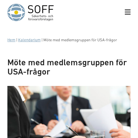
Hoppa till innehåll
Hem
|
Kalendarium
|
Möte med medlemsgruppen för USA-frågor
Möte med medlemsgruppen för
USA-frågor
Business meeting with work on contract