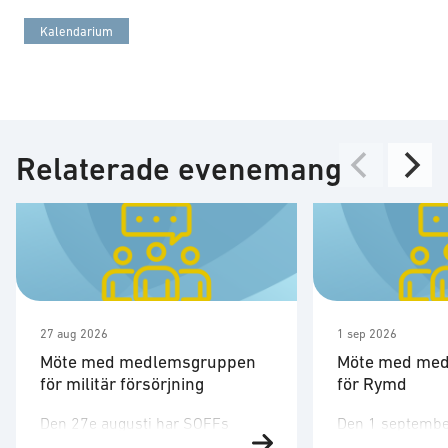
Kalendarium
Relaterade evenemang
27 aug 2026
1 sep 2026
Möte med medlemsgruppen
Möte med me
för militär försörjning
för Rymd
Den 27e augusti har SOFFs
Den 1 septembe
medlemsgrupp för militär
medlemsgruppen