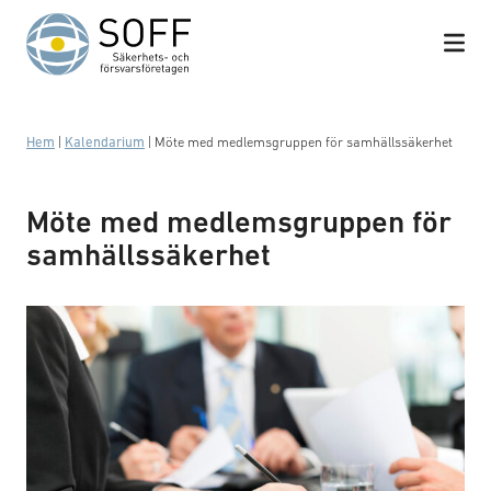
Hoppa till innehåll
Hem
|
Kalendarium
|
Möte med medlemsgruppen för samhällssäkerhet
Möte med medlemsgruppen för
samhällssäkerhet
Business meeting with work on contract